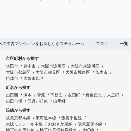
区の中古マンションをお探しならステラホーム
ブログ
一覧
市区町村から探す
吹田市
豊中市
大阪市淀川区
大阪市東淀川区
大阪市都島区
大阪市鶴見区
大阪市城東区
茨木市
摂津市
大阪市旭区
町名から探す
山田西
塚本
菅原
下新庄
友渕町
青葉丘北
末広町
山田市場
五月が丘東
山手町
沿線から探す
阪急京都本線
東海道本線
阪急千里線
大阪モノレール本線
おおさか東線
阪急宝塚本線
地下鉄今里筋線
地下鉄長堀鶴見緑地
片町線