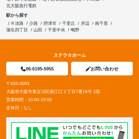
北大阪急行電鉄
駅から探す
ＪＲ淡路
少路
摂津市
千里丘
岸辺
南千里
蒲生四丁目
山田
千里中央
鴫野
ステラ☆ホーム
06-6195-5955
お問い合わせ
〒533-0003
大阪府大阪市東淀川区南江口２丁目7番19号 1階
営業時間：
10:00-19:00
定休日：
なし