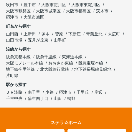
吹田市
豊中市
大阪市淀川区
大阪市東淀川区
大阪市鶴見区
大阪市城東区
大阪市都島区
茨木市
摂津市
大阪市旭区
町名から探す
山田西
上新田
塚本
菅原
下新庄
青葉丘北
末広町
山田市場
五月が丘東
山手町
沿線から探す
阪急京都本線
阪急千里線
東海道本線
大阪モノレール本線
おおさか東線
阪急宝塚本線
地下鉄今里筋線
北大阪急行電鉄
地下鉄長堀鶴見緑地
片町線
駅から探す
ＪＲ淡路
南千里
少路
摂津市
千里丘
岸辺
千里中央
蒲生四丁目
山田
鴫野
ステラ☆ホーム