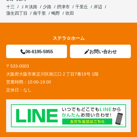
十三
ＪＲ淡路
少路
摂津市
千里丘
岸辺
蒲生四丁目
南千里
鴫野
吹田
ステラ☆ホーム
06-6195-5955
お問い合わせ
〒533-0003
大阪府大阪市東淀川区南江口２丁目7番19号 1階
営業時間：
10:00-19:00
定休日：
なし