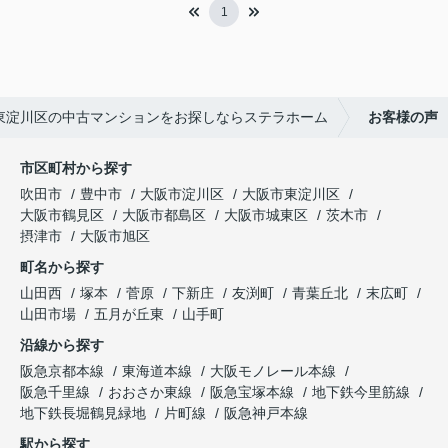
1
東淀川区の中古マンションをお探しならステラホーム
お客様の声
市区町村から探す
吹田市
豊中市
大阪市淀川区
大阪市東淀川区
大阪市鶴見区
大阪市都島区
大阪市城東区
茨木市
摂津市
大阪市旭区
町名から探す
山田西
塚本
菅原
下新庄
友渕町
青葉丘北
末広町
山田市場
五月が丘東
山手町
沿線から探す
阪急京都本線
東海道本線
大阪モノレール本線
阪急千里線
おおさか東線
阪急宝塚本線
地下鉄今里筋線
地下鉄長堀鶴見緑地
片町線
阪急神戸本線
駅から探す