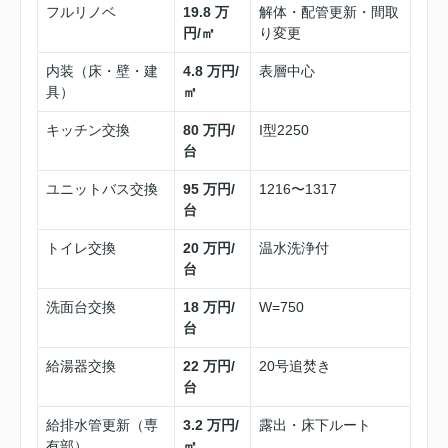
フルリノベ
19.8 万
解体・配管更新・間取
円/㎡
り変更
内装（床・壁・建
4.8 万円/
表層中心
具）
㎡
キッチン交換
80 万円/
I型2250
台
ユニットバス交換
95 万円/
1216〜1317
台
トイレ交換
20 万円/
温水洗浄付
台
洗面台交換
18 万円/
W=750
台
給湯器交換
22 万円/
20号追焚き
台
給排水管更新（専
3.2 万円/
露出・床下ルート
有部）
㎡