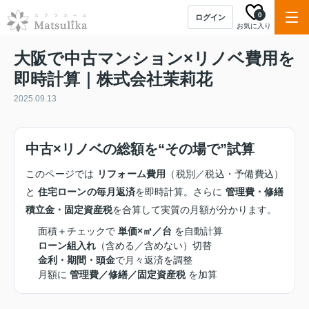
0
ログイン
お気に入り
大阪で中古マンション×リノベ費用を
即時計算｜株式会社茉莉花
2025.09.13
中古×リノベの総額を“その場で”試算
このページでは
リフォーム費用
（税別／税込・予備費込）
と
住宅ローンの毎月返済
を即時計算。さらに
管理費・修繕
積立金・固定資産税
を合算して実質の月額が分かります。
面積＋チェックで
単価×㎡／台
を自動計算
ローン組入れ
（含める／含めない）切替
金利・期間・頭金
で月々返済を調整
月額に
管理費／修繕／固定資産税
を加算