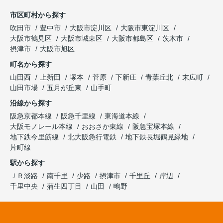
市区町村から探す
吹田市
豊中市
大阪市淀川区
大阪市東淀川区
大阪市鶴見区
大阪市城東区
大阪市都島区
茨木市
摂津市
大阪市旭区
町名から探す
山田西
上新田
塚本
菅原
下新庄
青葉丘北
末広町
山田市場
五月が丘東
山手町
沿線から探す
阪急京都本線
阪急千里線
東海道本線
大阪モノレール本線
おおさか東線
阪急宝塚本線
地下鉄今里筋線
北大阪急行電鉄
地下鉄長堀鶴見緑地
片町線
駅から探す
ＪＲ淡路
南千里
少路
摂津市
千里丘
岸辺
千里中央
蒲生四丁目
山田
鴫野