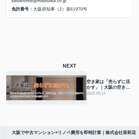
stellahome@matsulika.co.jp
免許番号：
大阪府知事（2）第61970号
NEXT
空き家は「売らずに活
かす」｜大阪の空き家
再生・リースバック・
2025.09.15
自社リノベ【相談無
料】
大阪で中古マンション×リノベ費用を即時計算｜株式会社茉莉花