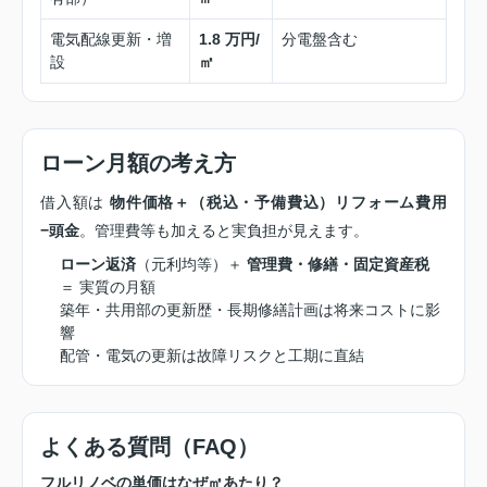
電気配線更新・増
1.8 万円/
分電盤含む
設
㎡
ローン月額の考え方
借入額は
物件価格＋（税込・予備費込）リフォーム費用
−頭金
。管理費等も加えると実負担が見えます。
ローン返済
（元利均等）＋
管理費・修繕・固定資産税
＝ 実質の月額
築年・共用部の更新歴・長期修繕計画は将来コストに影
響
配管・電気の更新は故障リスクと工期に直結
よくある質問（FAQ）
フルリノベの単価はなぜ㎡あたり？