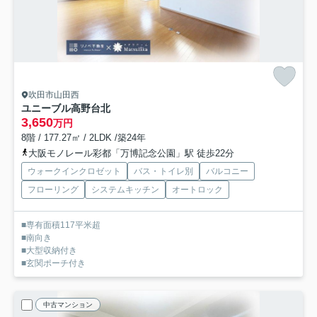
吹田市山田西
ユニーブル高野台北
3,650
万円
8階 / 177.27㎡ / 2LDK /築24年
大阪モノレール彩都「万博記念公園」駅 徒歩22分
ウォークインクロゼット
バス・トイレ別
バルコニー
フローリング
システムキッチン
オートロック
■専有面積117平米超
■南向き
■大型収納付き
■玄関ポーチ付き
中古マンション