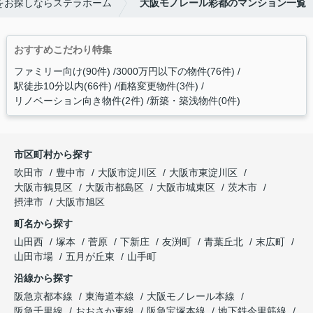
をお探しならステラホーム
大阪モノレール彩都のマンション一覧
おすすめこだわり特集
ファミリー向け(90件)
3000万円以下の物件(76件)
駅徒歩10分以内(66件)
価格変更物件(3件)
リノベーション向き物件(2件)
新築・築浅物件(0件)
市区町村から探す
吹田市
豊中市
大阪市淀川区
大阪市東淀川区
大阪市鶴見区
大阪市都島区
大阪市城東区
茨木市
摂津市
大阪市旭区
町名から探す
山田西
塚本
菅原
下新庄
友渕町
青葉丘北
末広町
山田市場
五月が丘東
山手町
沿線から探す
阪急京都本線
東海道本線
大阪モノレール本線
阪急千里線
おおさか東線
阪急宝塚本線
地下鉄今里筋線