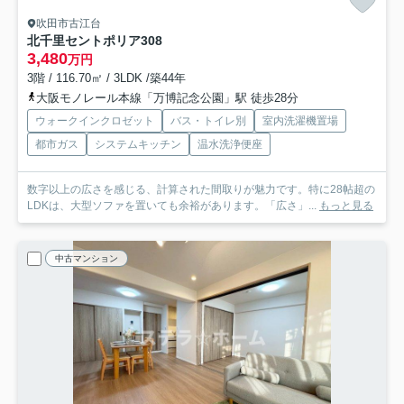
吹田市古江台
北千里セントポリア
308
3,480
万円
3階 / 116.70㎡ / 3LDK /築44年
大阪モノレール本線「万博記念公園」駅 徒歩28分
ウォークインクロゼット
バス・トイレ別
室内洗濯機置場
都市ガス
システムキッチン
温水洗浄便座
数字以上の広さを感じる、計算された間取りが魅力です。特に28帖超の
LDKは、大型ソファを置いても余裕があります。「広さ」...
もっと見る
中古マンション