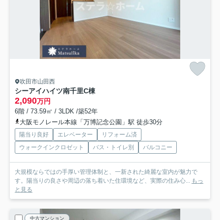
吹田市山田西
シーアイハイツ南千里C棟
2,090
万円
6階 / 73.59㎡ / 3LDK /築52年
大阪モノレール本線「万博記念公園」駅 徒歩30分
陽当り良好
エレベーター
リフォーム済
ウォークインクロゼット
バス・トイレ別
バルコニー
大規模ならではの手厚い管理体制と、一新された綺麗な室内が魅力で
す。陽当りの良さや周辺の落ち着いた住環境など、実際の住み心...
もっ
と見る
中古マンション