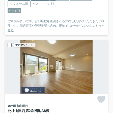
リフォーム済
バス・トイレ別
ペット可
ご家族が多い方や、お部屋数を重視される方にぜひ見ていただきたい物
件です。周辺環境や管理状態も含め、現地でしか分からないお...
もっと
見る
中古マンション
吹田市山田西
公社山田西第2次団地A8棟