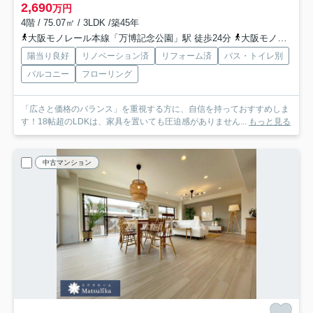
2,690
万円
4階 / 75.07㎡ / 3LDK /築45年
大阪モノレール本線「万博記念公園」駅 徒歩24分
大阪モノレール彩都「万博記念公園」駅 徒歩24分
陽当り良好
リノベーション済
リフォーム済
バス・トイレ別
バルコニー
フローリング
「広さと価格のバランス」を重視する方に、自信を持っておすすめしま
す！18帖超のLDKは、家具を置いても圧迫感がありません...
もっと見る
中古マンション