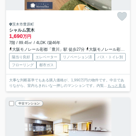
茨木市豊原町
シャルム茨木
1,690
万円
7階 / 89.45㎡ / 4LDK /築46年
大阪モノレール彩都「豊川」駅 徒歩27分
大阪モノレール彩都「阪大病院前」駅 徒歩46分
陽当り良好
エレベーター
リノベーション済
バス・トイレ別
フローリング
都市ガス
大事な判断基準でもある購入価格が、1,990万円の物件です。中古であ
りながら、室内もきれいな一押しのマンションです。内覧...
もっと見る
中古マンション