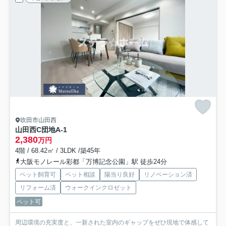
吹田市山田西
山田西C団地A-1
2,380
万円
4階 / 68.42㎡ / 3LDK /築45年
大阪モノレール彩都「万博記念公園」駅 徒歩24分
ペット飼育可
ペット相談
陽当り良好
リノベーション済
リフォーム済
ウォークインクロゼット
ペット可
周辺環境の充実度と、一新された室内のギャップをぜひ現地で体感して