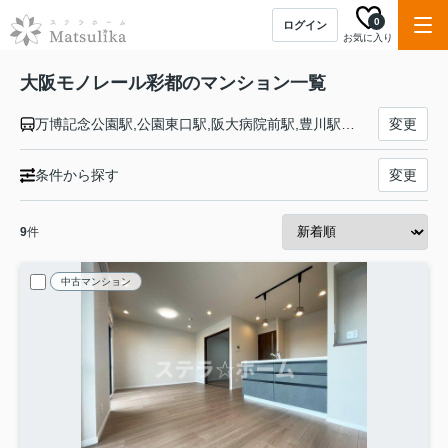
0
ログイン
お気に入り
大阪モノレール彩都のマンション一覧
万博記念公園駅,公園東口駅,阪大病院前駅,豊川駅,彩都西駅
変更
条件から探す
変更
9
件
中古マンション