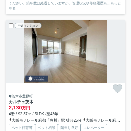
ください。築年数は経過していますが、管理状況や修繕履歴も...
もっと
見る
中古マンション
茨木市豊原町
カルチェ茨木
2,130
万円
4階 / 92.37㎡ / 5LDK /築43年
大阪モノレール彩都「豊川」駅 徒歩25分
大阪モノレール彩都「阪大病院前」駅 徒歩50分
ペット飼育可
ペット相談
陽当り良好
エレベーター