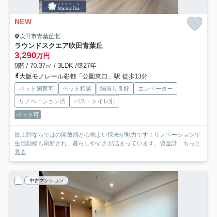
NEW
吹田市青葉丘北
ラウンドスクエア吹田青葉丘
3,290
万円
9階 / 70.37㎡ / 3LDK /築27年
大阪モノレール彩都「公園東口」駅 徒歩13分
ペット飼育可
ペット相談
陽当り良好
エレベーター
リノベーション済
バス・トイレ別
ペット可
最上階ならではの開放感と心地よい採光が魅力です！リノベーションで
生活動線も刷新され、暮らしやすさが詰まっています。資金計...
もっと
見る
中古マンション