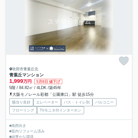
吹田市青葉丘北
青葉丘マンション
1,999
万円
5月8日 値下げ
5階 / 84.82㎡ / 4LDK /築45年
大阪モノレール彩都「公園東口」駅 徒歩15分
陽当り良好
エレベーター
バス・トイレ別
バルコニー
フローリング
TVモニタ付インターホン
■南西向き
■室内リフォーム済み
■緑豊かな環境