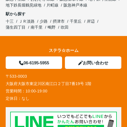
地下鉄長堀鶴見緑地
片町線
阪急神戸本線
駅から探す
十三
ＪＲ淡路
少路
摂津市
千里丘
岸辺
蒲生四丁目
南千里
鴫野
吹田
ステラ☆ホーム
06-6195-5955
お問い合わせ
〒533-0003
大阪府大阪市東淀川区南江口２丁目7番19号 1階
営業時間：
10:00-19:00
定休日：
なし