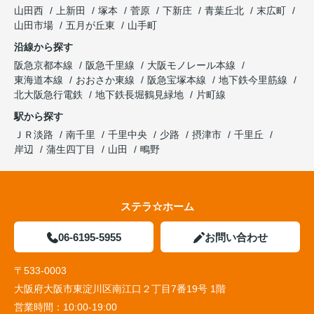
山田西
上新田
塚本
菅原
下新庄
青葉丘北
末広町
山田市場
五月が丘東
山手町
沿線から探す
阪急京都本線
阪急千里線
大阪モノレール本線
東海道本線
おおさか東線
阪急宝塚本線
地下鉄今里筋線
北大阪急行電鉄
地下鉄長堀鶴見緑地
片町線
駅から探す
ＪＲ淡路
南千里
千里中央
少路
摂津市
千里丘
岸辺
蒲生四丁目
山田
鴫野
ステラ☆ホーム
06-6195-5955
お問い合わせ
〒533-0003
大阪府大阪市東淀川区南江口２丁目7番19号 1階
営業時間：
10:00-19:00