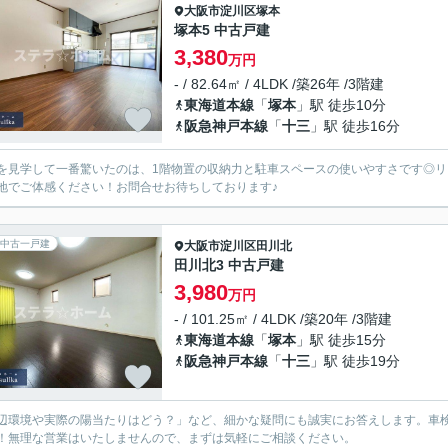
大阪市淀川区
塚本
塚本5 中古戸建
3,380
万円
- / 82.64㎡ / 4LDK /築26年 /3階建
東海道本線
「
塚本
」駅 徒歩10分
阪急神戸本線
「
十三
」駅 徒歩16分
を見学して一番驚いたのは、1階物置の収納力と駐車スペースの使いやすさです◎
地でご体感ください！お問合せお待ちしております♪
中古一戸建
大阪市淀川区
田川北
田川北3 中古戸建
3,980
万円
- / 101.25㎡ / 4LDK /築20年 /3階建
東海道本線
「
塚本
」駅 徒歩15分
阪急神戸本線
「
十三
」駅 徒歩19分
辺環境や実際の陽当たりはどう？」など、細かな疑問にも誠実にお答えします。車
！無理な営業はいたしませんので、まずは気軽にご相談ください。