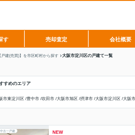
探す
売却査定
会社概要
大阪市淀川区の戸建て一覧
【戸建(売買)】を市区町村から探す
すすめのエリア
阪市東淀川区
/
豊中市
/
吹田市
/
大阪市旭区
/
摂津市
/
大阪市淀川区
/
大阪
中古一戸建
NEW