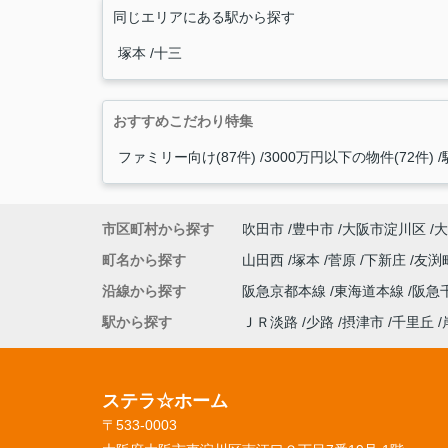
同じエリアにある駅から探す
塚本
十三
おすすめこだわり特集
ファミリー向け(87件)
3000万円以下の物件(72件)
市区町村から探す
吹田市
豊中市
大阪市淀川区
大
町名から探す
山田西
塚本
菅原
下新庄
友渕
沿線から探す
阪急京都本線
東海道本線
阪急
駅から探す
ＪＲ淡路
少路
摂津市
千里丘
ステラ☆ホーム
〒533-0003