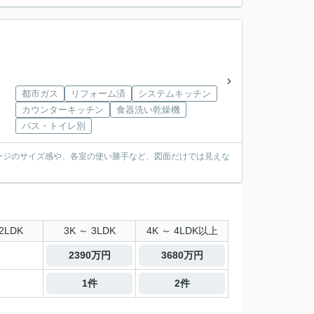
都市ガス
リフォーム済
システムキッチン
カウンターキッチン
食器洗い乾燥機
バス・トイレ別
ージのサイズ感や、各室の使い勝手など、図面だけでは見えな
2LDK
3K ～ 3LDK
4K ～ 4LDK以上
2390万円
3680万円
1件
2件