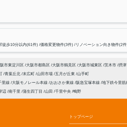
駅徒歩10分以内(61件)
価格変更物件(3件)
リノベーション向き物件(2件
阪市東淀川区
大阪市都島区
大阪市鶴見区
大阪市城東区
茨木市
摂津
町
青葉丘北
末広町
山田市場
五月が丘東
山手町
千里線
大阪モノレール本線
おおさか東線
阪急宝塚本線
地下鉄今里筋
岸辺
南千里
蒲生四丁目
山田
千里中央
鴫野
トップページ