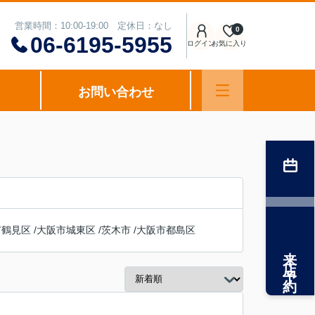
営業時間：10:00-19:00 定休日：なし
0
06-6195-5955
ログイン
お気に入り
お問い合わせ
市鶴見区
/
大阪市城東区
/
茨木市
/
大阪市都島区
来店予約