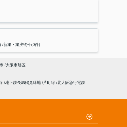
)
新築・築浅物件(0件)
市
大阪市旭区
線
地下鉄長堀鶴見緑地
片町線
北大阪急行電鉄