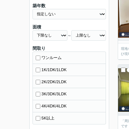
築年数
面積
～
間取り
現地
ひ現
ワンルーム
1K/1DK/1LDK
2K/2DK/2LDK
3K/3DK/3LDK
4K/4DK/4LDK
5K以上
「周
です