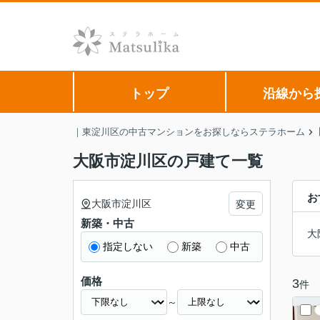
トップ
沿線から
｜東淀川区の中古マンションをお探しならステラホーム
大阪市淀川区の戸建て一覧
お
大阪市淀川区
変更
新築・中古
大
指定しない
新築
中古
価格
3
件
～