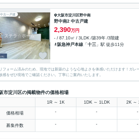
中古一戸建
大阪市淀川区
野中南
野中南2 中古戸建
2,390
万円
- / 87.10㎡ / 3LDK /築39年 /3階建
阪急神戸本線
「
十三
」駅 徒歩11分
リフォーム済みのため、現地では新築のような心地よさを体感いただけます！ガレ
放感をぜひ現地でご確認ください。丁寧にご案内いたします。
阪市淀川区の掲載物件の価格相場
1R ～ 1K
1DK ～ 1LDK
2K ～ 
-
-
-
価格相場
-
-
-
募集件数