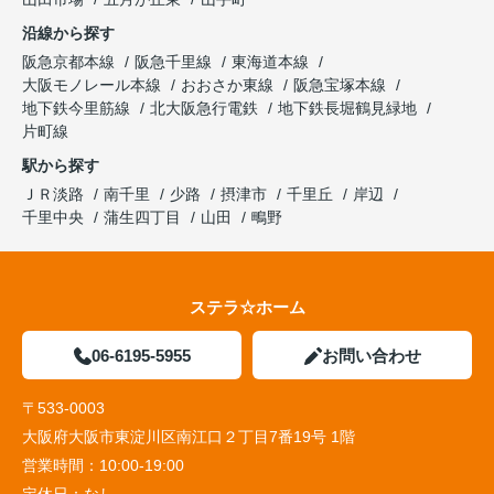
沿線から探す
阪急京都本線
阪急千里線
東海道本線
大阪モノレール本線
おおさか東線
阪急宝塚本線
地下鉄今里筋線
北大阪急行電鉄
地下鉄長堀鶴見緑地
片町線
駅から探す
ＪＲ淡路
南千里
少路
摂津市
千里丘
岸辺
千里中央
蒲生四丁目
山田
鴫野
ステラ☆ホーム
06-6195-5955
お問い合わせ
〒533-0003
大阪府大阪市東淀川区南江口２丁目7番19号 1階
営業時間：
10:00-19:00