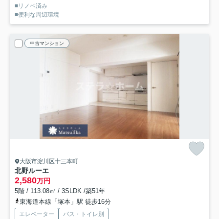
■リノベ済み
■便利な周辺環境
中古マンション
大阪市淀川区十三本町
北野ルーエ
2,580
万円
5階 / 113.08㎡ / 3SLDK /築51年
東海道本線「塚本」駅 徒歩16分
エレベーター
バス・トイレ別