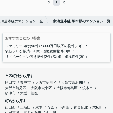
1
東海道本線のマンション一覧
東海道本線 塚本駅のマンション一覧
おすすめこだわり特集
ファミリー向け(90件)
3000万円以下の物件(73件)
駅徒歩10分以内(61件)
価格変更物件(3件)
リノベーション向き物件(2件)
新築・築浅物件(0件)
市区町村から探す
吹田市
豊中市
大阪市淀川区
大阪市東淀川区
大阪市鶴見区
大阪市城東区
大阪市都島区
茨木市
摂津市
大阪市旭区
町名から探す
山田西
上新田
塚本
菅原
下新庄
青葉丘北
末広町
山田市場
五月が丘東
山手町