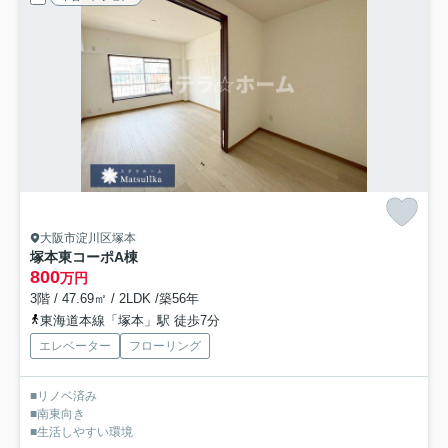
大阪市淀川区塚本
塚本東コーポA棟
800
万円
3階 / 47.69㎡ / 2LDK /築56年
東海道本線「塚本」駅 徒歩7分
エレベーター
フローリング
■リノベ済み
■南東向き
■生活しやすい環境