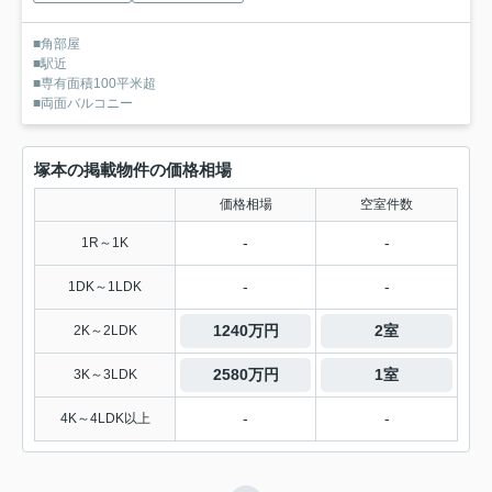
■角部屋
■駅近
■専有面積100平米超
■両面バルコニー
塚本の掲載物件の価格相場
価格相場
空室件数
-
-
1R～1K
-
-
1DK～1LDK
1240万円
2室
2K～2LDK
2580万円
1室
3K～3LDK
-
-
4K～4LDK以上