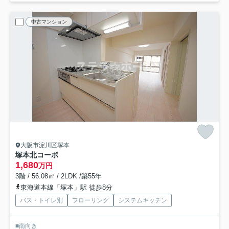
中古マンション
大阪市淀川区塚本
塚本北コーポ
1,680
万円
3階 / 56.08㎡ / 2LDK /築55年
東海道本線「塚本」駅 徒歩8分
バス・トイレ別
フローリング
システムキッチン
■南向き