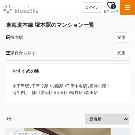
0
ログイン
お気に入り
東海道本線 塚本駅のマンション一覧
塚本駅
変更
条件から探す
変更
おすすめの駅
南千里駅
/
千里丘駅
/
少路駅
/
千里中央駅
/
摂津市駅
/
蒲生四丁目駅
/
岸辺駅
/
山田駅
/
鴫野駅
/
吹田駅
3
件
中古マンション