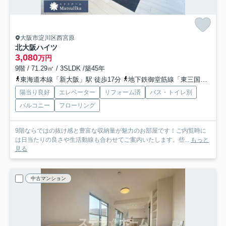
大阪市淀川区西宮原
北大阪ハイツ
3,080
万円
9階 / 71.29㎡ / 3SLDK /築45年
東海道本線「新大阪」駅 徒歩17分
地下鉄御堂筋線「東三国」駅 徒歩19分
陽当り良好
エレベーター
リフォーム済
バス・トイレ別
バルコニー
フローリング
9階ならではの抜け感と豊富な収納量が魅力のお部屋です！ご内覧時に
は日当たりの良さや生活動線も合わせてご案内いたします。些...
もっと
見る
中古マンション