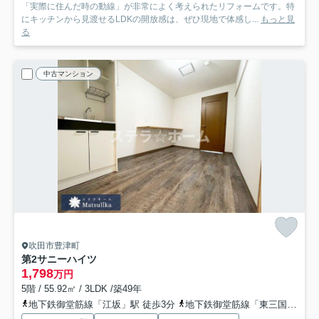
「実際に住んだ時の動線」が非常によく考えられたリフォームです。特
にキッチンから見渡せるLDKの開放感は、ぜひ現地で体感し...
もっと見
る
中古マンション
吹田市豊津町
第2サニーハイツ
1,798
万円
5階 / 55.92㎡ / 3LDK /築49年
地下鉄御堂筋線「江坂」駅 徒歩3分
地下鉄御堂筋線「東三国」駅 徒歩26分