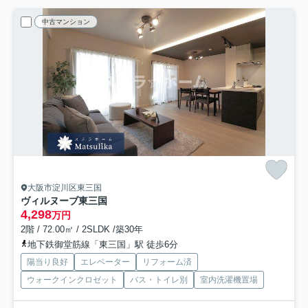
中古マンション
大阪市淀川区東三国
ヴィルヌーブ東三国
4,298
万円
2階 / 72.00㎡ / 2SLDK /築30年
地下鉄御堂筋線「東三国」駅 徒歩6分
陽当り良好
エレベーター
リフォーム済
ウォークインクロゼット
バス・トイレ別
室内洗濯機置場