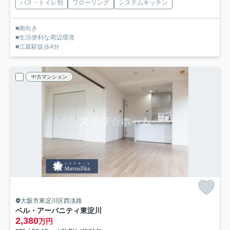
バス・トイレ別
フローリング
システムキッチン
■南向き
■生活便利な周辺環境
■江坂駅徒歩4分
中古マンション
大阪市東淀川区西淡路
ベル・アーバニティ東淀川
2,380
万円