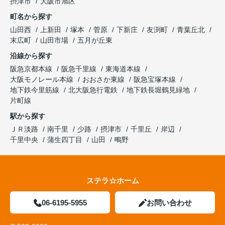
摂津市
大阪市旭区
町名から探す
山田西
上新田
塚本
菅原
下新庄
友渕町
青葉丘北
末広町
山田市場
五月が丘東
沿線から探す
阪急京都本線
阪急千里線
東海道本線
大阪モノレール本線
おおさか東線
阪急宝塚本線
地下鉄今里筋線
北大阪急行電鉄
地下鉄長堀鶴見緑地
片町線
駅から探す
ＪＲ淡路
南千里
少路
摂津市
千里丘
岸辺
千里中央
蒲生四丁目
山田
鴫野
ステラ☆ホーム
06-6195-5955
お問い合わせ