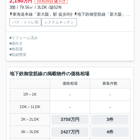
2,150
万円
10月20日 値下げ
3階 / 79.56㎡ / 3LDK /築52年
東海道本線「新大阪」駅 徒歩9分
地下鉄御堂筋線「新大阪」駅 徒歩11分
バス・トイレ別
システムキッチン
■リフォーム済み
■南向き
■角部屋
■収納豊富
地下鉄御堂筋線の掲載物件の価格相場
価格相場
募集件数
-
-
1R～1K
-
-
1DK～1LDK
3759万円
3件
2K～2LDK
2427万円
4件
3K～3LDK