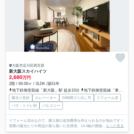
大阪市淀川区西宮原
新大阪スカイハイツ
2,680
万円
2階 / 69.00㎡ / 3LDK /築51年
地下鉄御堂筋線「新大阪」駅 徒歩10分
地下鉄御堂筋線「東三国」駅 徒歩17分
陽当り良好
エレベーター
24時間ゴミ出し可
リフォーム済
バス・トイレ別
バルコニー
リフォーム済みなので、購入後の追加費用を抑えられるのが強みです！
実際の陽当たりや周辺の落ち着いた住環境、14.4帖の開放...
もっと見る