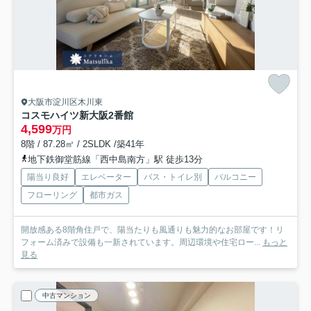
大阪市淀川区木川東
コスモハイツ新大阪2番館
4,599
万円
8階 / 87.28㎡ / 2SLDK /築41年
地下鉄御堂筋線「西中島南方」駅 徒歩13分
陽当り良好
エレベーター
バス・トイレ別
バルコニー
フローリング
都市ガス
開放感ある8階角住戸で、陽当たりも風通りも魅力的なお部屋です！リ
フォーム済みで設備も一新されています。周辺環境や住宅ロー...
もっと
見る
中古マンション