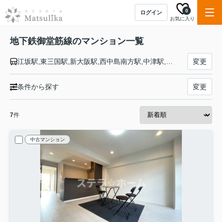
0
ログイン
お気に入り
地下鉄御堂筋線のマンション一覧
江坂駅,東三国駅,新大阪駅,西中島南方駅,中津駅,大阪駅,淀屋橋駅,本町駅,心斎橋駅,なんば駅,大国町駅,動物園前駅,天王寺駅,昭和町駅,西田辺駅,長居駅,あびこ駅,北花田駅,新金岡駅,なかもず駅
変更
条件から探す
変更
7
件
中古マンション