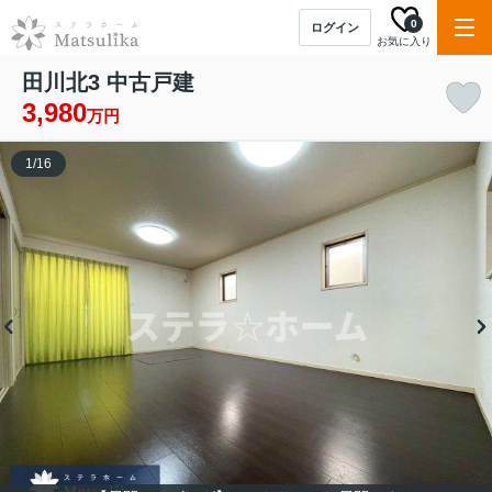
0
ログイン
お気に入り
田川北3 中古戸建
3,980
万円
1
/
16