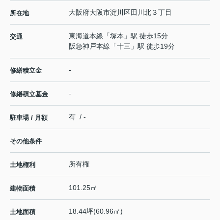
大阪府
大阪市淀川区
田川北
３丁目
所在地
東海道本線
「
塚本
」駅 徒歩15分
交通
阪急神戸本線
「
十三
」駅 徒歩19分
-
修繕積立金
-
修繕積立基金
有 / -
駐車場 / 月額
その他条件
所有権
土地権利
101.25㎡
建物面積
18.44坪(60.96㎡)
土地面積