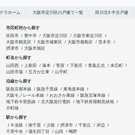
テラホーム
大阪市淀川区の戸建て一覧
田川北3 中古戸建
市区町村から探す
吹田市
豊中市
大阪市淀川区
大阪市東淀川区
大阪市鶴見区
大阪市城東区
大阪市都島区
茨木市
摂津市
大阪市旭区
町名から探す
山田西
上新田
塚本
菅原
下新庄
青葉丘北
末広町
山田市場
五月が丘東
山手町
沿線から探す
阪急京都本線
阪急千里線
東海道本線
大阪モノレール本線
おおさか東線
阪急宝塚本線
地下鉄今里筋線
北大阪急行電鉄
地下鉄長堀鶴見緑地
片町線
駅から探す
ＪＲ淡路
南千里
少路
摂津市
千里丘
岸辺
千里中央
蒲生四丁目
山田
鴫野