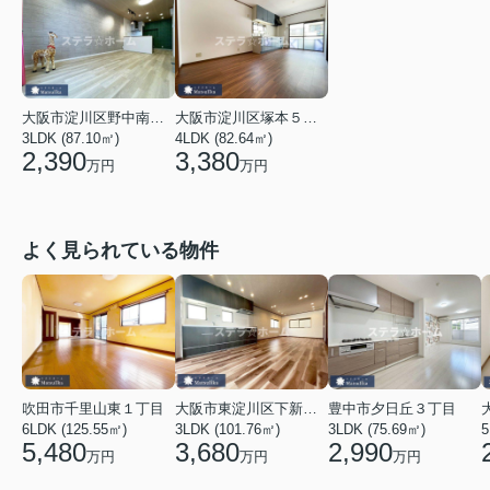
大阪市淀川区野中南２丁目
大阪市淀川区塚本５丁目
3LDK (87.10㎡)
4LDK (82.64㎡)
2,390
3,380
万円
万円
よく見られている物件
吹田市千里山東１丁目
大阪市東淀川区下新庄４丁目
豊中市夕日丘３丁目
6LDK (125.55㎡)
3LDK (101.76㎡)
3LDK (75.69㎡)
5
5,480
3,680
2,990
万円
万円
万円