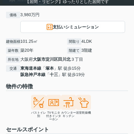
【居間・リビング】ゆったりとした居間です
3,980万円
価格
支払いシミュレーション
101.25㎡
4LDK
建物面積
間取り
築20年
3階建
築年数
階建て
大阪府
大阪市淀川区
田川北
３丁目
所在地
東海道本線
「
塚本
」駅 徒歩15分
交通
阪急神戸本線
「
十三
」駅 徒歩19分
物件の特徴
バストイレ
TVモニタ
カウンター
浴室乾燥機
別
付きインタ
キッチン
ーホン
セールスポイント