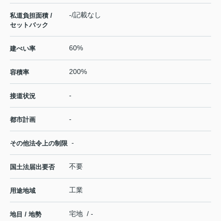
-/記載なし
私道負担面積 /
セットバック
60%
建ぺい率
200%
容積率
-
接道状況
-
都市計画
-
その他法令上の制限
不要
国土法届出要否
工業
用途地域
宅地 / -
地目 / 地勢