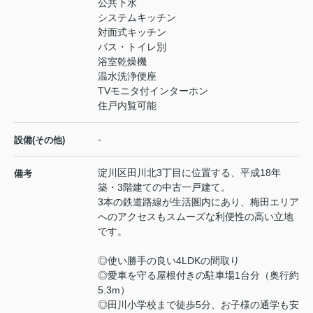
公共下水
システムキッチン
対面式キッチン
バス・トイレ別
浴室乾燥機
温水洗浄便座
TVモニタ付インターホン
住戸内覧可能
-
設備(その他)
淀川区田川北3丁目に位置する、平成18年
備考
築・3階建ての中古一戸建て。
3本の鉄道路線が生活圏内にあり、梅田エリア
へのアクセスもスムーズな利便性の高い立地
です。
◎使い勝手の良い4LDKの間取り
◎愛車を守る屋根付きの駐車場1台分（奥行約
5.3m）
◎田川小学校まで徒歩5分、お子様の通学も安