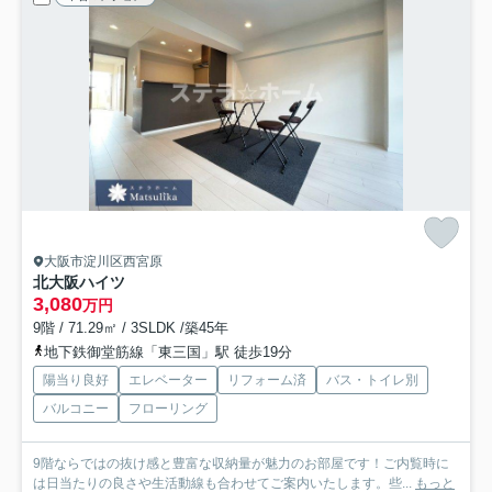
大阪市淀川区西宮原
北大阪ハイツ
3,080
万円
9階 / 71.29㎡ / 3SLDK /築45年
地下鉄御堂筋線「東三国」駅 徒歩19分
陽当り良好
エレベーター
リフォーム済
バス・トイレ別
バルコニー
フローリング
9階ならではの抜け感と豊富な収納量が魅力のお部屋です！ご内覧時に
は日当たりの良さや生活動線も合わせてご案内いたします。些...
もっと