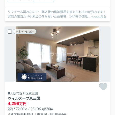
リフォーム済みなので、購入後の追加費用を抑えられるのが強みです！
実際の陽当たりや周辺の落ち着いた住環境、14.4帖の開放...
もっと見る
中古マンション
大阪市淀川区東三国
ヴィルヌーブ東三国
4,298
万円
2階 / 72.00㎡ / 2SLDK /築30年
地下鉄御堂筋線「東三国」駅 徒歩6分