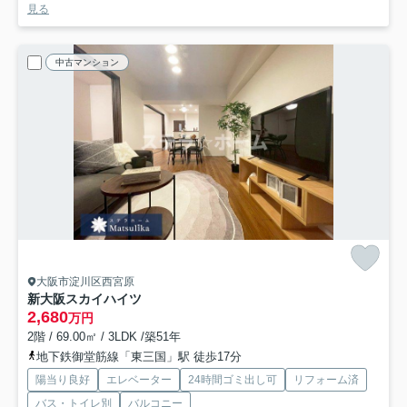
見る
中古マンション
大阪市淀川区西宮原
新大阪スカイハイツ
2,680
万円
2階 / 69.00㎡ / 3LDK /築51年
地下鉄御堂筋線「東三国」駅 徒歩17分
陽当り良好
エレベーター
24時間ゴミ出し可
リフォーム済
バス・トイレ別
バルコニー