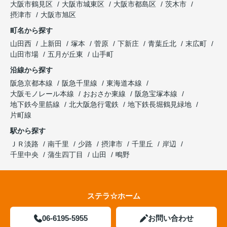
大阪市鶴見区
大阪市城東区
大阪市都島区
茨木市
摂津市
大阪市旭区
町名から探す
山田西
上新田
塚本
菅原
下新庄
青葉丘北
末広町
山田市場
五月が丘東
山手町
沿線から探す
阪急京都本線
阪急千里線
東海道本線
大阪モノレール本線
おおさか東線
阪急宝塚本線
地下鉄今里筋線
北大阪急行電鉄
地下鉄長堀鶴見緑地
片町線
駅から探す
ＪＲ淡路
南千里
少路
摂津市
千里丘
岸辺
千里中央
蒲生四丁目
山田
鴫野
ステラ☆ホーム
06-6195-5955
お問い合わせ