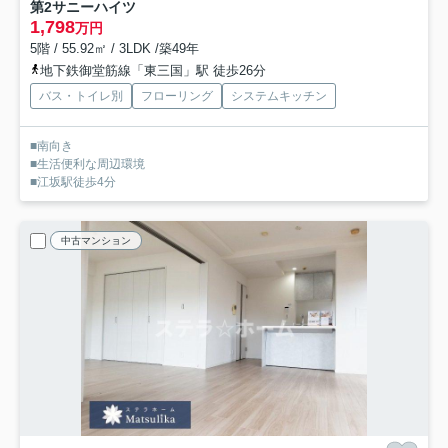
第2サニーハイツ
1,798
万円
5階 / 55.92㎡ / 3LDK /築49年
地下鉄御堂筋線「東三国」駅 徒歩26分
バス・トイレ別
フローリング
システムキッチン
■南向き
■生活便利な周辺環境
■江坂駅徒歩4分
中古マンション