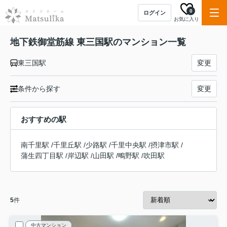
0
ログイン
お気に入り
地下鉄御堂筋線 東三国駅のマンション一覧
東三国駅
変更
条件から探す
変更
おすすめの駅
南千里駅
/
千里丘駅
/
少路駅
/
千里中央駅
/
摂津市駅
/
蒲生四丁目駅
/
岸辺駅
/
山田駅
/
鴫野駅
/
吹田駅
5
件
中古マンション