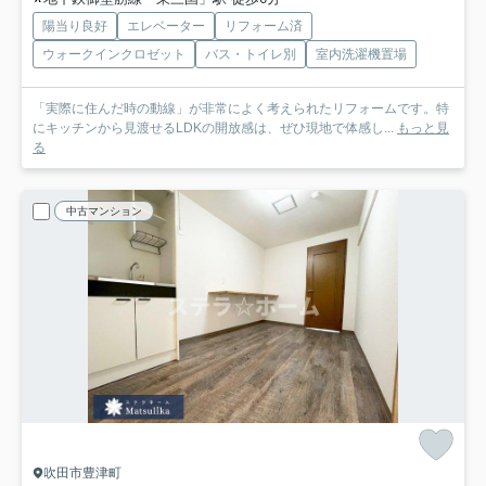
陽当り良好
エレベーター
リフォーム済
ウォークインクロゼット
バス・トイレ別
室内洗濯機置場
「実際に住んだ時の動線」が非常によく考えられたリフォームです。特
にキッチンから見渡せるLDKの開放感は、ぜひ現地で体感し...
もっと見
る
中古マンション
吹田市豊津町