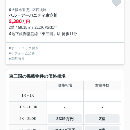
大阪市東淀川区西淡路
ベル・アーバニティ東淀川
2,380
万円
2階 / 59.15㎡ / 2LDK /築31年
地下鉄御堂筋線「東三国」駅 徒歩11分
■オートロック付き
■リフォーム済み
■南西向き
東三国の掲載物件の価格相場
価格相場
空室件数
-
-
1R～1K
-
-
1DK～1LDK
3339万円
2室
2K～2LDK