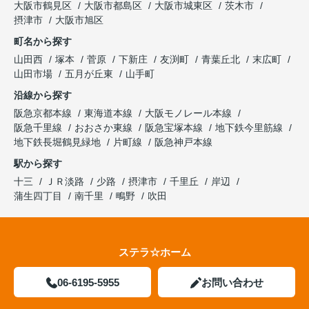
大阪市鶴見区
大阪市都島区
大阪市城東区
茨木市
摂津市
大阪市旭区
町名から探す
山田西
塚本
菅原
下新庄
友渕町
青葉丘北
末広町
山田市場
五月が丘東
山手町
沿線から探す
阪急京都本線
東海道本線
大阪モノレール本線
阪急千里線
おおさか東線
阪急宝塚本線
地下鉄今里筋線
地下鉄長堀鶴見緑地
片町線
阪急神戸本線
駅から探す
十三
ＪＲ淡路
少路
摂津市
千里丘
岸辺
蒲生四丁目
南千里
鴫野
吹田
ステラ☆ホーム
06-6195-5955
お問い合わせ