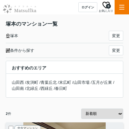
0
ログイン
お気に入り
塚本のマンション一覧
塚本
変更
条件から探す
変更
おすすめのエリア
山田西
/
友渕町
/
青葉丘北
/
末広町
/
山田市場
/
五月が丘東
/
山田南
/
北緑丘
/
西緑丘
/
春日町
2
件
中古マンション