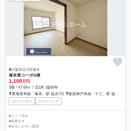
大阪市淀川区塚本
塚本東コーポA棟
1,100
万円
3階 / 47.69㎡ / 2LDK /築56年
東海道本線「塚本」駅 徒歩7分
阪急神戸本線「十三」駅 徒歩19分
エレベーター
フローリング
■リノベ済み
■南東向き
■生活しやすい環境