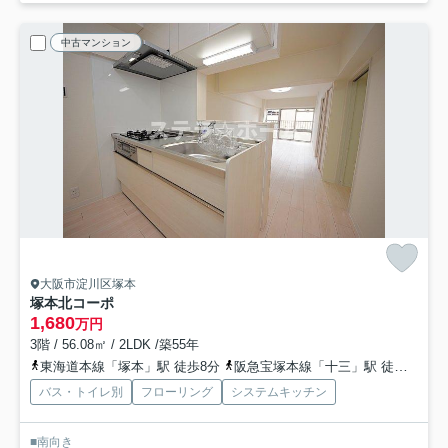
中古マンション
大阪市淀川区塚本
塚本北コーポ
1,680
万円
3階 / 56.08㎡ / 2LDK /築55年
東海道本線「塚本」駅 徒歩8分
阪急宝塚本線「十三」駅 徒歩15分
バス・トイレ別
フローリング
システムキッチン
■南向き