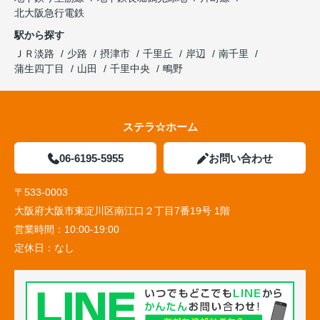
北大阪急行電鉄
駅から探す
ＪＲ淡路
少路
摂津市
千里丘
岸辺
南千里
蒲生四丁目
山田
千里中央
鴫野
ステラ☆ホーム
06-6195-5955
お問い合わせ
〒533-0003
大阪府大阪市東淀川区南江口２丁目7番19号 1階
営業時間：
10:00-19:00
定休日：
なし