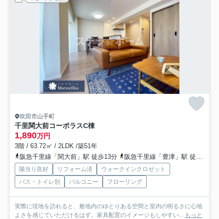
吹田市山手町
千里関大前コーポラスC棟
1,890
万円
3階 / 63.72㎡ / 2LDK /築51年
阪急千里線「関大前」駅 徒歩13分
阪急千里線「豊津」駅 徒歩15分
陽当り良好
リフォーム済
ウォークインクロゼット
バス・トイレ別
バルコニー
フローリング
実際に現地を訪れると、敷地内のゆとりある空間と室内の明るさに心地
よさを感じていただけるはず。家具配置のイメージもしやすい...
もっと