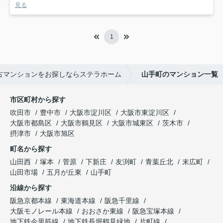
見る
1
古マンションをお探しならステラホーム
山手町のマンション一覧
市区町村から探す
吹田市
豊中市
大阪市淀川区
大阪市東淀川区
大阪市都島区
大阪市鶴見区
大阪市城東区
茨木市
摂津市
大阪市旭区
町名から探す
山田西
塚本
菅原
下新庄
友渕町
青葉丘北
末広町
山田市場
五月が丘東
山手町
沿線から探す
阪急京都本線
東海道本線
阪急千里線
大阪モノレール本線
おおさか東線
阪急宝塚本線
地下鉄今里筋線
地下鉄長堀鶴見緑地
片町線