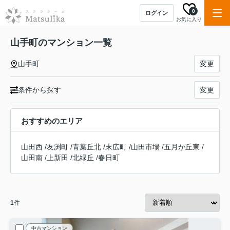
0
ログイン
お気に入り
山手町のマンション一覧
山手町
変更
条件から探す
変更
おすすめのエリア
山田西
/
友渕町
/
青葉丘北
/
末広町
/
山田市場
/
五月が丘東
/
山田南
/
上新田
/
北緑丘
/
春日町
1
件
中古マンション