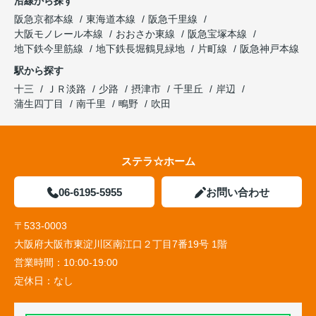
沿線から探す
阪急京都本線
東海道本線
阪急千里線
大阪モノレール本線
おおさか東線
阪急宝塚本線
地下鉄今里筋線
地下鉄長堀鶴見緑地
片町線
阪急神戸本線
駅から探す
十三
ＪＲ淡路
少路
摂津市
千里丘
岸辺
蒲生四丁目
南千里
鴫野
吹田
ステラ☆ホーム
06-6195-5955
お問い合わせ
〒533-0003
大阪府大阪市東淀川区南江口２丁目7番19号 1階
営業時間：
10:00-19:00
定休日：
なし