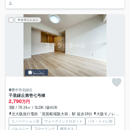
る
中古マンション
豊中市北緑丘
千里緑丘第壱七号棟
2,790
万円
3階 / 78.24㎡ / 3LDK /築41年
北大阪急行電鉄「箕面船場阪大前」駅 徒歩18分
大阪モノレール本線「少路」駅 徒歩24分
リノベーション済
ウォークインクロゼット
バス・トイレ別
バルコニー
フローリング
都市ガス