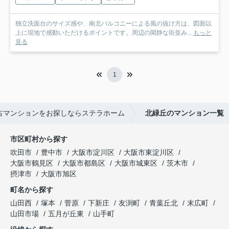
独立洗面台のサイズ感や、南北バルコニーによる風の抜け方は、図面以
上に現地で感動いただけるポイントです。周辺の閑静な街並み...
もっと
見る
1
古マンションをお探しならステラホーム
北緑丘のマンション一覧
市区町村から探す
吹田市
豊中市
大阪市淀川区
大阪市東淀川区
大阪市鶴見区
大阪市都島区
大阪市城東区
茨木市
摂津市
大阪市旭区
町名から探す
山田西
塚本
菅原
下新庄
友渕町
青葉丘北
末広町
山田市場
五月が丘東
山手町