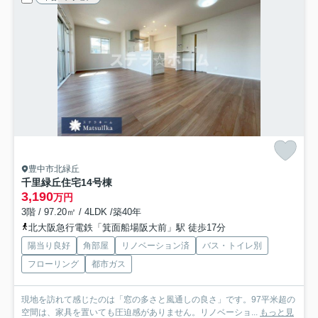
豊中市北緑丘
千里緑丘住宅14号棟
3,190
万円
3階 / 97.20㎡ / 4LDK /築40年
北大阪急行電鉄「箕面船場阪大前」駅 徒歩17分
陽当り良好
角部屋
リノベーション済
バス・トイレ別
フローリング
都市ガス
現地を訪れて感じたのは「窓の多さと風通しの良さ」です。97平米超の
空間は、家具を置いても圧迫感がありません。リノベーショ...
もっと見