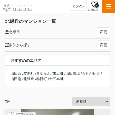
0
ログイン
お気に入り
北緑丘のマンション一覧
北緑丘
変更
条件から探す
変更
おすすめのエリア
山田西
/
友渕町
/
青葉丘北
/
末広町
/
山田市場
/
五月が丘東
/
山田南
/
北緑丘
/
春日町
/
十三本町
2
件
中古マンション