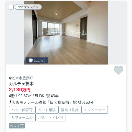
中古マンション
茨木市豊原町
カルチェ茨木
2,130
万円
4階 / 92.37㎡ / 5LDK /築43年
大阪モノレール彩都「阪大病院前」駅 徒歩50分
ペット飼育可
ペット相談
陽当り良好
エレベーター
リフォーム済
バス・トイレ別
ペット可