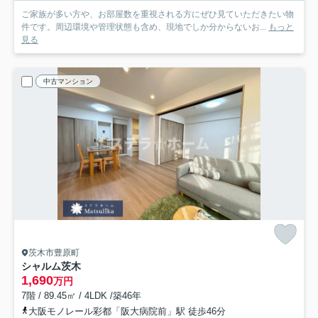
ご家族が多い方や、お部屋数を重視される方にぜひ見ていただきたい物
件です。周辺環境や管理状態も含め、現地でしか分からないお...
もっと
見る
中古マンション
茨木市豊原町
シャルム茨木
1,690
万円
7階 / 89.45㎡ / 4LDK /築46年
大阪モノレール彩都「阪大病院前」駅 徒歩46分