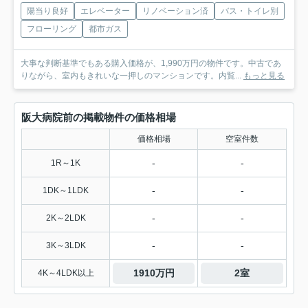
陽当り良好
エレベーター
リノベーション済
バス・トイレ別
フローリング
都市ガス
大事な判断基準でもある購入価格が、1,990万円の物件です。中古であ
りながら、室内もきれいな一押しのマンションです。内覧...
もっと見る
阪大病院前の掲載物件の価格相場
価格相場
空室件数
-
-
1R～1K
-
-
1DK～1LDK
-
-
2K～2LDK
-
-
3K～3LDK
1910万円
2室
4K～4LDK以上