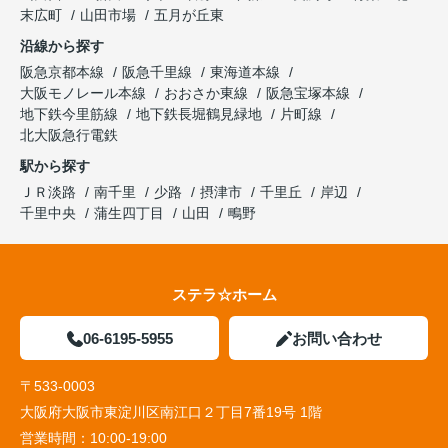
末広町
山田市場
五月が丘東
沿線から探す
阪急京都本線
阪急千里線
東海道本線
大阪モノレール本線
おおさか東線
阪急宝塚本線
地下鉄今里筋線
地下鉄長堀鶴見緑地
片町線
北大阪急行電鉄
駅から探す
ＪＲ淡路
南千里
少路
摂津市
千里丘
岸辺
千里中央
蒲生四丁目
山田
鴫野
ステラ☆ホーム
06-6195-5955
お問い合わせ
〒533-0003
大阪府大阪市東淀川区南江口２丁目7番19号 1階
営業時間：
10:00-19:00