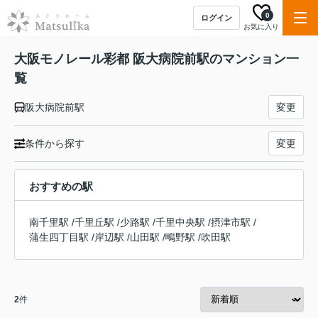
0
ログイン
お気に入り
大阪モノレール彩都 阪大病院前駅のマンション一
覧
阪大病院前駅
変更
条件から探す
変更
おすすめの駅
南千里駅
/
千里丘駅
/
少路駅
/
千里中央駅
/
摂津市駅
/
蒲生四丁目駅
/
岸辺駅
/
山田駅
/
鴫野駅
/
吹田駅
2
件