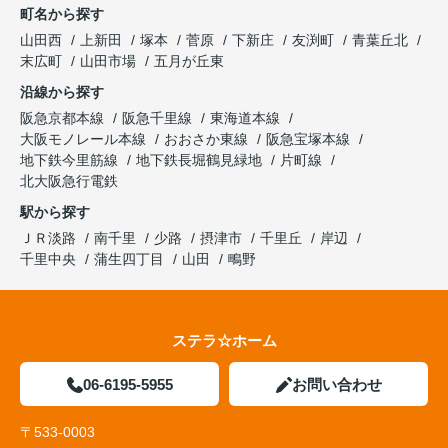
町名から探す
山田西
上新田
塚本
菅原
下新庄
友渕町
青葉丘北
末広町
山田市場
五月が丘東
沿線から探す
阪急京都本線
阪急千里線
東海道本線
大阪モノレール本線
おおさか東線
阪急宝塚本線
地下鉄今里筋線
地下鉄長堀鶴見緑地
片町線
北大阪急行電鉄
駅から探す
ＪＲ淡路
南千里
少路
摂津市
千里丘
岸辺
千里中央
蒲生四丁目
山田
鴫野
ステラ☆ホーム
06-6195-5955
お問い合わせ
〒533-0003