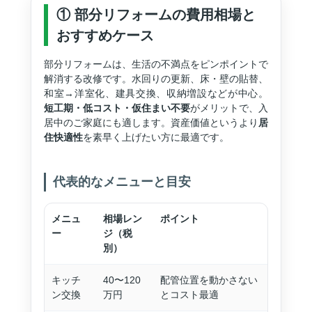
① 部分リフォームの費用相場と
おすすめケース
部分リフォームは、生活の不満点をピンポイントで
解消する改修です。水回りの更新、床・壁の貼替、
和室→洋室化、建具交換、収納増設などが中心。
短工期・低コスト・仮住まい不要
がメリットで、入
居中のご家庭にも適します。資産価値というより
居
住快適性
を素早く上げたい方に最適です。
代表的なメニューと目安
メニュ
相場レン
ポイント
ー
ジ（税
別）
キッチ
40〜120
配管位置を動かさない
ン交換
万円
とコスト最適