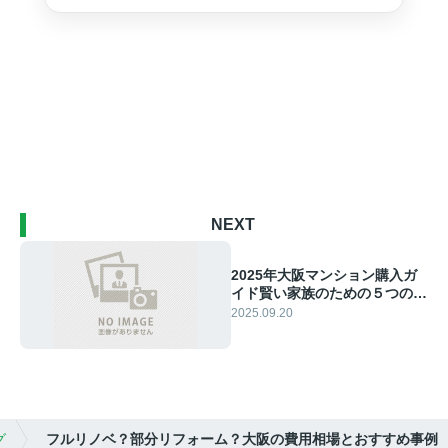
NEXT
2025年大阪マンション購入ガ
イド賢い家族のための５つの重
要なポイント
2025.09.20
グ
フルリノベ？部分リフォーム？大阪の費用相場とおすすめ事例