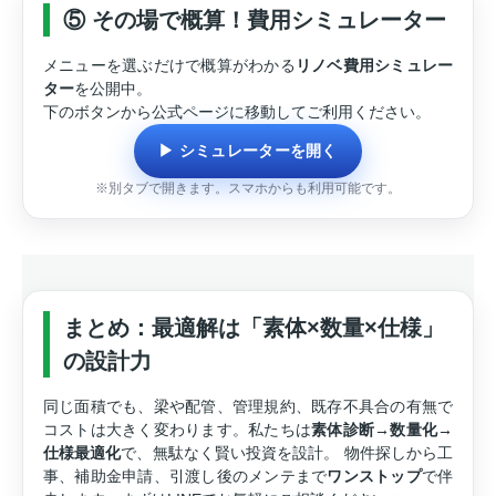
⑤ その場で概算！費用シミュレーター
メニューを選ぶだけで概算がわかる
リノベ費用シミュレー
ター
を公開中。
下のボタンから公式ページに移動してご利用ください。
▶ シミュレーターを開く
※別タブで開きます。スマホからも利用可能です。
まとめ：最適解は「素体×数量×仕様」
の設計力
同じ面積でも、梁や配管、管理規約、既存不具合の有無で
コストは大きく変わります。私たちは
素体診断→数量化→
仕様最適化
で、無駄なく賢い投資を設計。 物件探しから工
事、補助金申請、引渡し後のメンテまで
ワンストップ
で伴