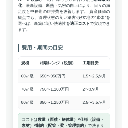
化
、最新設備、断熱・気密の向上により、日々の満
足度と中長期の維持費を改善します。 資産価値の
観点でも、管理状態の良い築古×好立地の“素体”を
選べば、新築に近い快適性を
適正コスト
で実現でき
ます。
費用・期間の目安
規模
相場レンジ（税別）
工期目安
60㎡級
650〜950万円
1.5〜2.5か月
70㎡級
750〜1,100万円
2〜3か月
80㎡級
850〜1,250万円
2.5〜3.5か月
コストは
数量（面積・解体量）×仕様（設備・
素材）×制約（配管・梁・管理規約）
で決まり