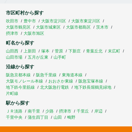
市区町村から探す
吹田市
豊中市
大阪市淀川区
大阪市東淀川区
大阪市鶴見区
大阪市城東区
大阪市都島区
茨木市
摂津市
大阪市旭区
町名から探す
山田西
上新田
塚本
菅原
下新庄
青葉丘北
末広町
山田市場
五月が丘東
山手町
沿線から探す
阪急京都本線
阪急千里線
東海道本線
大阪モノレール本線
おおさか東線
阪急宝塚本線
地下鉄今里筋線
北大阪急行電鉄
地下鉄長堀鶴見緑地
片町線
駅から探す
ＪＲ淡路
南千里
少路
摂津市
千里丘
岸辺
千里中央
蒲生四丁目
山田
鴫野