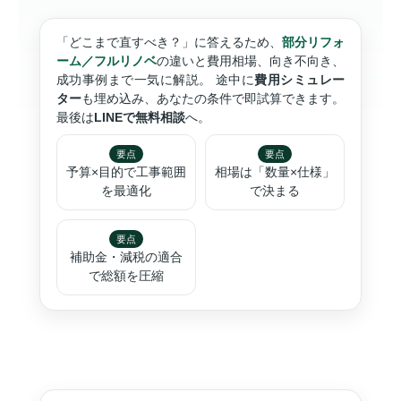
「どこまで直すべき？」に答えるため、
部分リフォ
ーム／フルリノベ
の違いと費用相場、向き不向き、
成功事例まで一気に解説。 途中に
費用シミュレー
ター
も埋め込み、あなたの条件で即試算できます。
最後は
LINEで無料相談
へ。
要点
要点
予算×目的で工事範囲
相場は「数量×仕様」
を最適化
で決まる
要点
補助金・減税の適合
で総額を圧縮