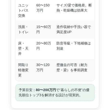
ユニッ
60〜150
サイズ/梁で価格差。断
トバス
万円
熱・乾燥機は効果大
交換
洗面・
15〜60万
造作収納や手洗い器で
トイレ
円
満足度UP
床・
20〜80万
防音等級・下地補修は
壁・天
円
別途
井
間取り
30〜120
壁撤去の可否（耐力
軽微変
万円
壁・梁）を事前調査
更
予算目安：
80〜200万円
で“暮らしの不便”の優
先順位トップ3を解消する設計が現実的。