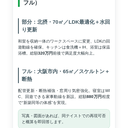
フル）
部分：北摂・70㎡／LDK最適化＋水回
り更新
和室を収納一体のワークスペースに変更、LDKの回
遊動線を確保。キッチンは食洗機＋IH、浴室は保温
浴槽。総額
320万円
前後で満足度大幅向上。
フル：大阪市内・65㎡／スケルトン＋
断熱
配管更新・断熱補強・窓周り気密強化。寝室はWI
C、回遊できる家事動線を新設。総額
880万円
程度
で“新築同等の体感”を実現。
写真・図面があれば、同テイストでの再現可否
と概算を即回答します。