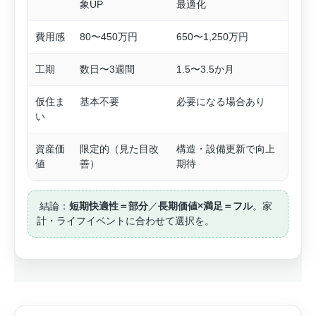
象UP
最適化
費用感
80〜450万円
650〜1,250万円
工期
数日〜3週間
1.5〜3.5か月
仮住ま
基本不要
必要になる場合あり
い
資産価
限定的（見た目改
構造・設備更新で向上
値
善）
期待
️ 結論：
短期快適性＝部分
／
長期価値×満足＝フル
。家
計・ライフイベントに合わせて選択を。