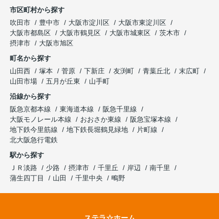
市区町村から探す
吹田市
豊中市
大阪市淀川区
大阪市東淀川区
大阪市都島区
大阪市鶴見区
大阪市城東区
茨木市
摂津市
大阪市旭区
町名から探す
山田西
塚本
菅原
下新庄
友渕町
青葉丘北
末広町
山田市場
五月が丘東
山手町
沿線から探す
阪急京都本線
東海道本線
阪急千里線
大阪モノレール本線
おおさか東線
阪急宝塚本線
地下鉄今里筋線
地下鉄長堀鶴見緑地
片町線
北大阪急行電鉄
駅から探す
ＪＲ淡路
少路
摂津市
千里丘
岸辺
南千里
蒲生四丁目
山田
千里中央
鴫野
ステラ☆ホーム