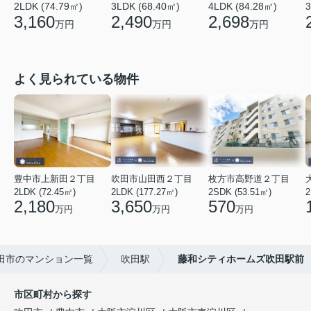
2LDK (74.79㎡)
3LDK (68.40㎡)
4LDK (84.28㎡)
3
3,160
2,490
2,698
万円
万円
万円
よく見られている物件
豊中市上新田２丁目
吹田市山田西２丁目
枚方市高野道２丁目
2LDK (72.45㎡)
2LDK (177.27㎡)
2SDK (53.51㎡)
2
2,180
3,650
570
万円
万円
万円
田市のマンション一覧
吹田駅
藤和シティホームズ吹田駅前
市区町村から探す