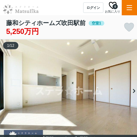
0
ログイン
お気に入り
藤和シティホームズ吹田駅前
空室1
5,250万円
1
/
12