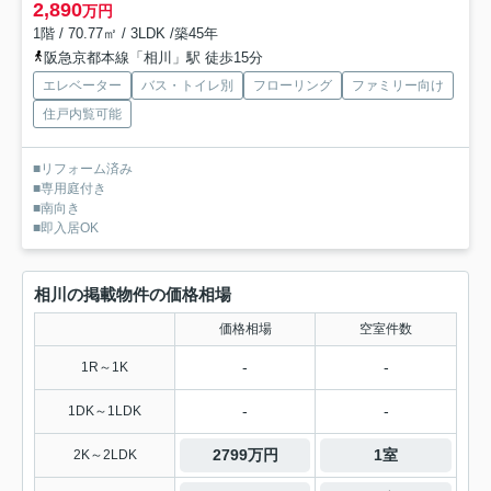
2,890
万円
1階 / 70.77㎡ / 3LDK /築45年
阪急京都本線「相川」駅 徒歩15分
エレベーター
バス・トイレ別
フローリング
ファミリー向け
住戸内覧可能
■リフォーム済み
■専用庭付き
■南向き
■即入居OK
相川の掲載物件の価格相場
価格相場
空室件数
-
-
1R～1K
-
-
1DK～1LDK
2799万円
1室
2K～2LDK