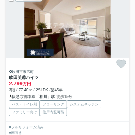
吹田市末広町
吹田芙蓉ハイツ
2,799
万円
3階 / 77.40㎡ / 2SLDK /築45年
阪急京都本線「相川」駅 徒歩15分
バス・トイレ別
フローリング
システムキッチン
ファミリー向け
住戸内覧可能
■フルリフォーム済み
■南向き