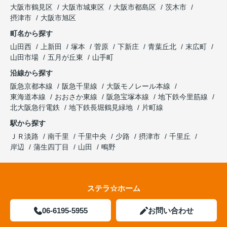
大阪市鶴見区
大阪市城東区
大阪市都島区
茨木市
摂津市
大阪市旭区
町名から探す
山田西
上新田
塚本
菅原
下新庄
青葉丘北
末広町
山田市場
五月が丘東
山手町
沿線から探す
阪急京都本線
阪急千里線
大阪モノレール本線
東海道本線
おおさか東線
阪急宝塚本線
地下鉄今里筋線
北大阪急行電鉄
地下鉄長堀鶴見緑地
片町線
駅から探す
ＪＲ淡路
南千里
千里中央
少路
摂津市
千里丘
岸辺
蒲生四丁目
山田
鴫野
ステラ☆ホーム
06-6195-5955
お問い合わせ