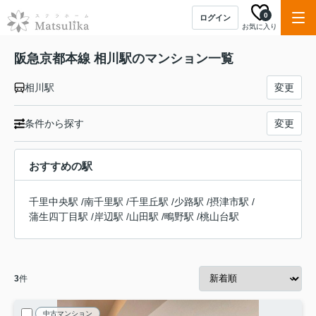
0
ログイン
お気に入り
阪急京都本線 相川駅のマンション一覧
相川駅
変更
条件から探す
変更
おすすめの駅
千里中央駅
/
南千里駅
/
千里丘駅
/
少路駅
/
摂津市駅
/
蒲生四丁目駅
/
岸辺駅
/
山田駅
/
鴫野駅
/
桃山台駅
3
件
中古マンション