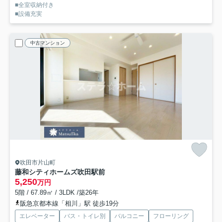
■全室収納付き
■設備充実
中古マンション
吹田市片山町
藤和シティホームズ吹田駅前
5,250
万円
5階 / 67.89㎡ / 3LDK /築26年
阪急京都本線「相川」駅 徒歩19分
エレベーター
バス・トイレ別
バルコニー
フローリング