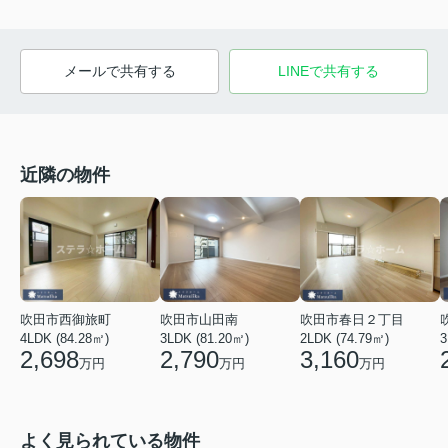
メールで共有する
LINEで共有する
近隣の物件
吹田市西御旅町
吹田市山田南
吹田市春日２丁目
4LDK (84.28㎡)
3LDK (81.20㎡)
2LDK (74.79㎡)
3
2,698
2,790
3,160
万円
万円
万円
よく見られている物件