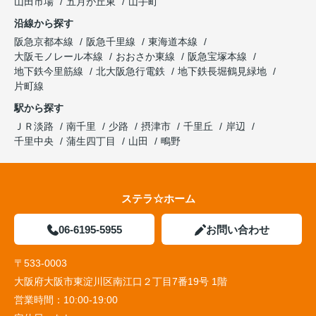
山田市場
五月が丘東
山手町
沿線から探す
阪急京都本線
阪急千里線
東海道本線
大阪モノレール本線
おおさか東線
阪急宝塚本線
地下鉄今里筋線
北大阪急行電鉄
地下鉄長堀鶴見緑地
片町線
駅から探す
ＪＲ淡路
南千里
少路
摂津市
千里丘
岸辺
千里中央
蒲生四丁目
山田
鴫野
ステラ☆ホーム
06-6195-5955
お問い合わせ
〒533-0003
大阪府大阪市東淀川区南江口２丁目7番19号 1階
営業時間：
10:00-19:00