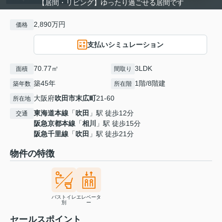
【居間・リビング】ゆったり過ごせる居間です
2,890万円
価格
支払いシミュレーション
70.77㎡
3LDK
面積
間取り
築45年
1階/8階建
築年数
所在階
大阪府
吹田市
末広町
21-60
所在地
東海道本線
「
吹田
」駅 徒歩12分
交通
阪急京都本線
「
相川
」駅 徒歩15分
阪急千里線
「
吹田
」駅 徒歩21分
物件の特徴
バストイレ
エレベータ
別
ー
セールスポイント