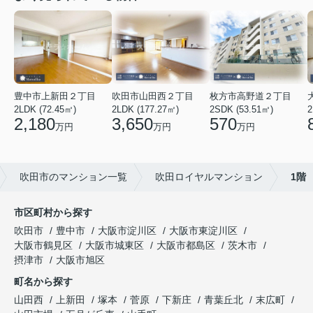
豊中市上新田２丁目
吹田市山田西２丁目
枚方市高野道２丁目
2LDK (72.45㎡)
2LDK (177.27㎡)
2SDK (53.51㎡)
2
2,180
3,650
570
万円
万円
万円
吹田市のマンション一覧
吹田ロイヤルマンション
1階
市区町村から探す
吹田市
豊中市
大阪市淀川区
大阪市東淀川区
大阪市鶴見区
大阪市城東区
大阪市都島区
茨木市
摂津市
大阪市旭区
町名から探す
山田西
上新田
塚本
菅原
下新庄
青葉丘北
末広町