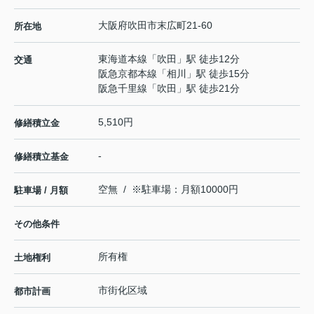
大阪府
吹田市
末広町
21-60
所在地
東海道本線
「
吹田
」駅 徒歩12分
交通
阪急京都本線
「
相川
」駅 徒歩15分
阪急千里線
「
吹田
」駅 徒歩21分
5,510円
修繕積立金
-
修繕積立基金
空無 / ※駐車場：月額10000円
駐車場 / 月額
その他条件
所有権
土地権利
市街化区域
都市計画