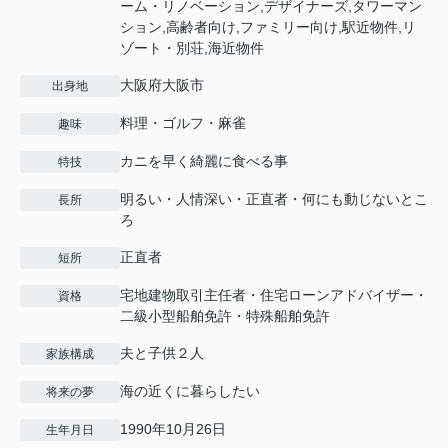
ーム・リノベーション,デザイナーズ,タワーマン
ション,高齢者向け,ファミリー向け,駅近物件,リ
ゾート・別荘,海近物件
大阪府大阪市
出身地
料理・ゴルフ・麻雀
趣味
カニを早く綺麗に食べる事
特技
明るい・人情深い・正直者・何にも動じないとこ
長所
ろ
正直者
短所
宅地建物取引主任者・住宅ローンアドバイザー・
資格
二級小型船舶免許・特殊船舶免許
夫と子供２人
家族構成
海の近くに暮らしたい
将来の夢
1990年10月26日
生年月日