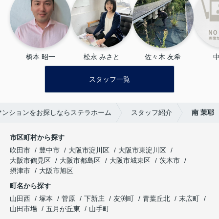
橋本 昭一
松永 みさと
佐々木 友希
中
スタッフ一覧
マンションをお探しならステラホーム
スタッフ紹介
南 茉耶
市区町村から探す
吹田市
豊中市
大阪市淀川区
大阪市東淀川区
大阪市鶴見区
大阪市都島区
大阪市城東区
茨木市
摂津市
大阪市旭区
町名から探す
山田西
塚本
菅原
下新庄
友渕町
青葉丘北
末広町
山田市場
五月が丘東
山手町