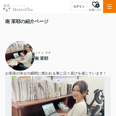
0
ログイン
お気に入り
南 茉耶の紹介ページ
ミナミ マヤ
南 茉耶
お客様の幸せの瞬間に携われる事に日々喜びを感じています！