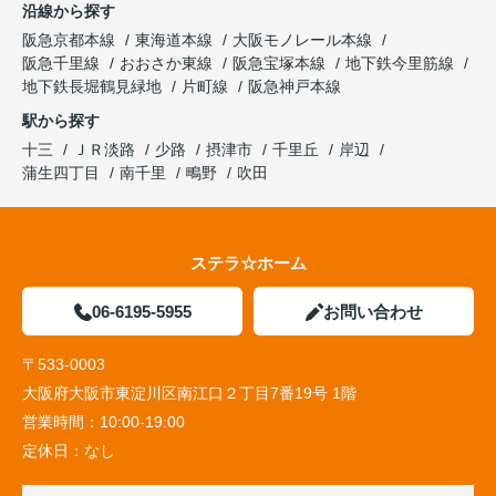
沿線から探す
阪急京都本線
東海道本線
大阪モノレール本線
阪急千里線
おおさか東線
阪急宝塚本線
地下鉄今里筋線
地下鉄長堀鶴見緑地
片町線
阪急神戸本線
駅から探す
十三
ＪＲ淡路
少路
摂津市
千里丘
岸辺
蒲生四丁目
南千里
鴫野
吹田
ステラ☆ホーム
06-6195-5955
お問い合わせ
〒533-0003
大阪府大阪市東淀川区南江口２丁目7番19号 1階
営業時間：
10:00-19:00
定休日：
なし