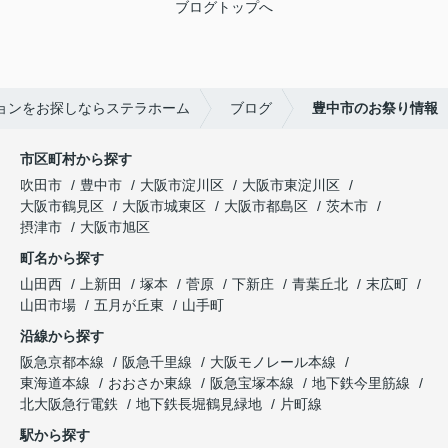
ブログトップへ
ョンをお探しならステラホーム
ブログ
豊中市のお祭り情報
市区町村から探す
吹田市
豊中市
大阪市淀川区
大阪市東淀川区
大阪市鶴見区
大阪市城東区
大阪市都島区
茨木市
摂津市
大阪市旭区
町名から探す
山田西
上新田
塚本
菅原
下新庄
青葉丘北
末広町
山田市場
五月が丘東
山手町
沿線から探す
阪急京都本線
阪急千里線
大阪モノレール本線
東海道本線
おおさか東線
阪急宝塚本線
地下鉄今里筋線
北大阪急行電鉄
地下鉄長堀鶴見緑地
片町線
駅から探す