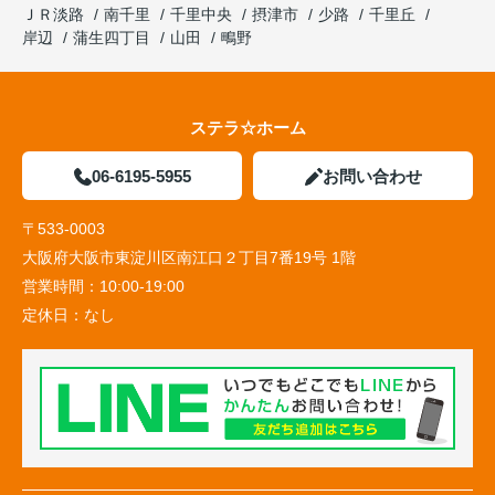
ＪＲ淡路
南千里
千里中央
摂津市
少路
千里丘
岸辺
蒲生四丁目
山田
鴫野
ステラ☆ホーム
06-6195-5955
お問い合わせ
〒533-0003
大阪府大阪市東淀川区南江口２丁目7番19号 1階
営業時間：
10:00-19:00
定休日：
なし