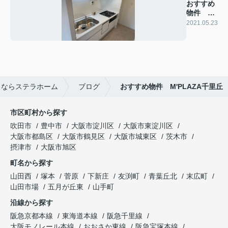
おすすめ
物件 三
国ハイツ
2021.05.23
しならステラホーム
ブログ
おすすめ物件 M'PLAZA千里丘
市区町村から探す
吹田市
豊中市
大阪市淀川区
大阪市東淀川区
大阪市都島区
大阪市鶴見区
大阪市城東区
茨木市
摂津市
大阪市旭区
町名から探す
山田西
塚本
菅原
下新庄
友渕町
青葉丘北
末広町
山田市場
五月が丘東
山手町
沿線から探す
阪急京都本線
東海道本線
阪急千里線
大阪モノレール本線
おおさか東線
阪急宝塚本線