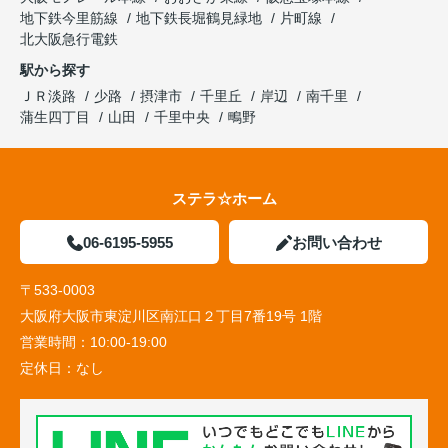
地下鉄今里筋線
地下鉄長堀鶴見緑地
片町線
北大阪急行電鉄
駅から探す
ＪＲ淡路
少路
摂津市
千里丘
岸辺
南千里
蒲生四丁目
山田
千里中央
鴫野
ステラ☆ホーム
06-6195-5955
お問い合わせ
〒533-0003
大阪府大阪市東淀川区南江口２丁目7番19号 1階
営業時間：
10:00-19:00
定休日：
なし