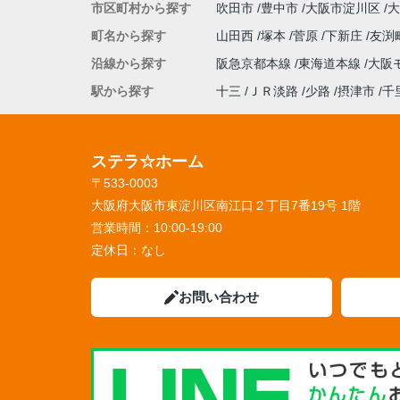
市区町村から探す
吹田市
豊中市
大阪市淀川区
大
町名から探す
山田西
塚本
菅原
下新庄
友渕
沿線から探す
阪急京都本線
東海道本線
大阪
駅から探す
十三
ＪＲ淡路
少路
摂津市
千
ステラ☆ホーム
〒533-0003
大阪府大阪市東淀川区南江口２丁目7番19号 1階
営業時間：
10:00-19:00
定休日：
なし
お問い合わせ