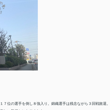
１７位の選手を倒し８強入り。錦織選手は残念ながら３回戦敗退