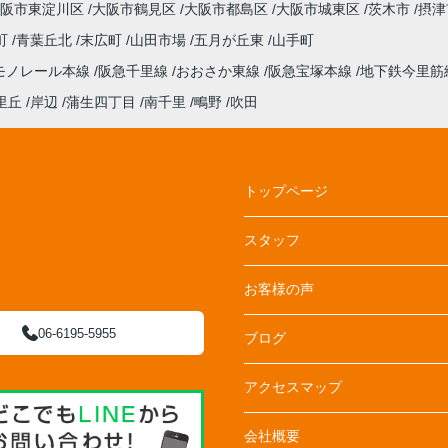
阪市東淀川区
大阪市鶴見区
大阪市都島区
大阪市城東区
茨木市
摂津
町
青葉丘北
末広町
山田市場
五月が丘東
山手町
モノレール本線
阪急千里線
おおさか東線
阪急宝塚本線
地下鉄今里筋
里丘
岸辺
蒲生四丁目
南千里
鴫野
吹田
トップページ
スタッフ
お客様の声
06-6195-5955
ブログ
アクセスマップ
会社概要