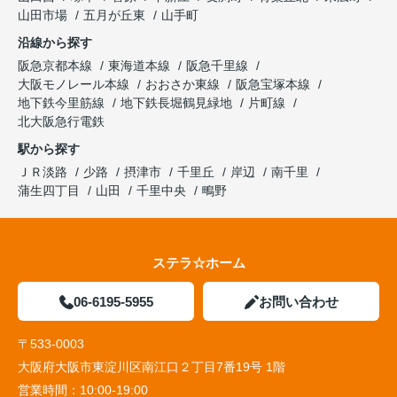
山田市場
五月が丘東
山手町
沿線から探す
阪急京都本線
東海道本線
阪急千里線
大阪モノレール本線
おおさか東線
阪急宝塚本線
地下鉄今里筋線
地下鉄長堀鶴見緑地
片町線
北大阪急行電鉄
駅から探す
ＪＲ淡路
少路
摂津市
千里丘
岸辺
南千里
蒲生四丁目
山田
千里中央
鴫野
ステラ☆ホーム
06-6195-5955
お問い合わせ
〒533-0003
大阪府大阪市東淀川区南江口２丁目7番19号 1階
営業時間：
10:00-19:00