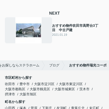
NEXT
おすすめ物件吹田市高野台3丁
目 中古戸建
2021.01.19
をお探しならステラホーム
ブログ
おすすめ物件瑞光コーポ
市区町村から探す
吹田市
豊中市
大阪市淀川区
大阪市東淀川区
大阪市都島区
大阪市鶴見区
大阪市城東区
茨木市
摂津市
大阪市旭区
町名から探す
山田西
塚本
菅原
下新庄
友渕町
青葉丘北
末広町