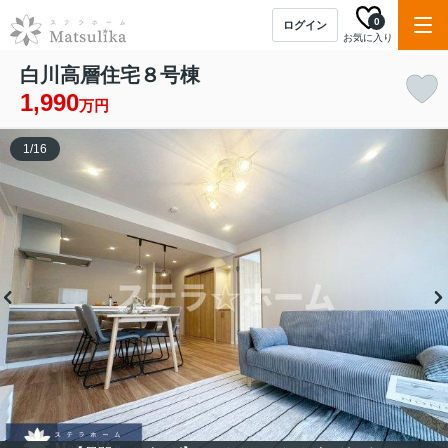
0
ログイン
お気に入り
白川高層住宅８号棟
1,990
万円
1
/
16