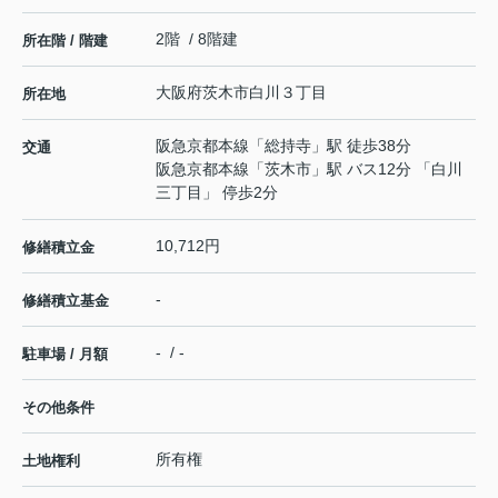
2階 / 8階建
所在階 / 階建
大阪府
茨木市
白川
３丁目
所在地
阪急京都本線
「
総持寺
」駅 徒歩38分
交通
阪急京都本線
「
茨木市
」駅 バス12分 「白川
三丁目」 停歩2分
10,712円
修繕積立金
-
修繕積立基金
- / -
駐車場 / 月額
その他条件
所有権
土地権利