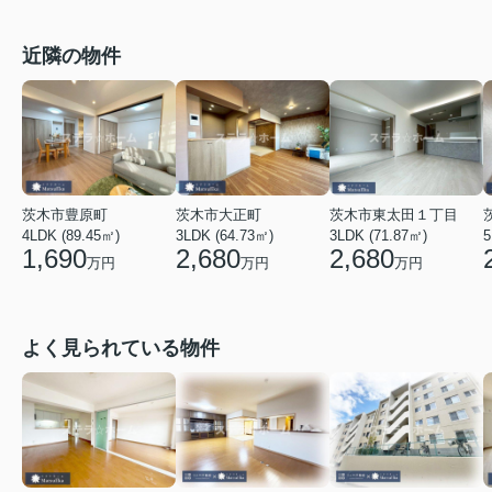
近隣の物件
茨木市豊原町
茨木市大正町
茨木市東太田１丁目
4LDK (89.45㎡)
3LDK (64.73㎡)
3LDK (71.87㎡)
5
1,690
2,680
2,680
万円
万円
万円
よく見られている物件