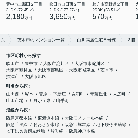
豊中市上新田２丁目
吹田市山田西２丁目
枚方市高野道２丁目
2LDK (72.45㎡)
2LDK (177.27㎡)
2SDK (53.51㎡)
2
2,180
3,650
570
万円
万円
万円
ーム
茨木市のマンション一覧
白川高層住宅８号棟
2階
市区町村から探す
吹田市
豊中市
大阪市淀川区
大阪市東淀川区
大阪市鶴見区
大阪市都島区
大阪市城東区
茨木市
摂津市
大阪市旭区
町名から探す
山田西
塚本
菅原
下新庄
友渕町
青葉丘北
末広町
山田市場
五月が丘東
山手町
沿線から探す
阪急京都本線
東海道本線
大阪モノレール本線
阪急千里線
おおさか東線
阪急宝塚本線
地下鉄今里筋線
地下鉄長堀鶴見緑地
片町線
阪急神戸本線