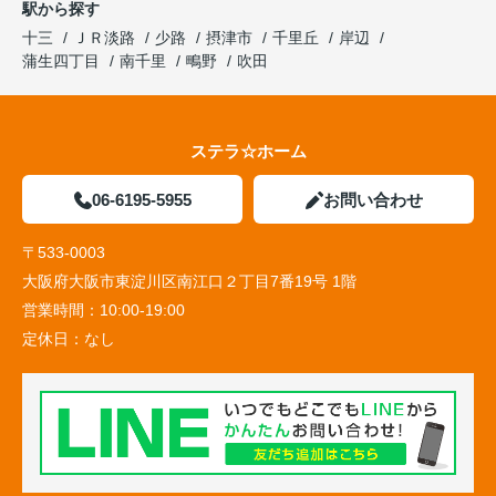
駅から探す
十三
ＪＲ淡路
少路
摂津市
千里丘
岸辺
蒲生四丁目
南千里
鴫野
吹田
ステラ☆ホーム
06-6195-5955
お問い合わせ
〒533-0003
大阪府大阪市東淀川区南江口２丁目7番19号 1階
営業時間：
10:00-19:00
定休日：
なし