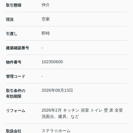
仲介
取引態様
空家
現況
即時
引渡し
-
建築確認番号
102350600
物件番号
-
管理コード
2026年08月13日
取引条件の
有効期限
2026年2月 キッチン 浴室 トイレ 壁 床 全室
リフォーム
洗面台、建具、など
ステラ☆ホーム
取扱会社