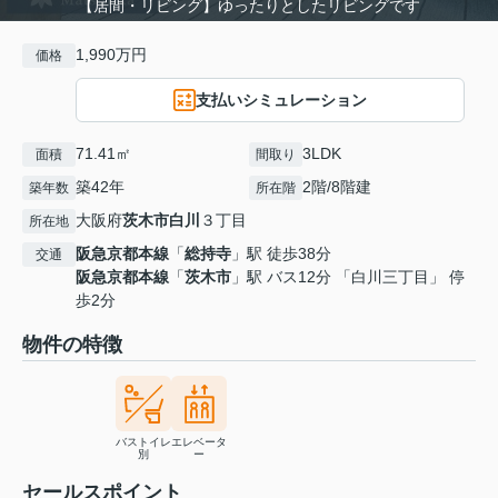
【居間・リビング】ゆったりとしたリビングです
1,990万円
価格
支払いシミュレーション
71.41㎡
3LDK
面積
間取り
築42年
2階/8階建
築年数
所在階
大阪府
茨木市
白川
３丁目
所在地
阪急京都本線
「
総持寺
」駅 徒歩38分
交通
阪急京都本線
「
茨木市
」駅 バス12分 「白川三丁目」 停
歩2分
物件の特徴
バストイレ
エレベータ
別
ー
セールスポイント