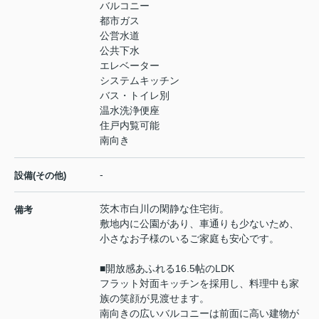
バルコニー
都市ガス
公営水道
公共下水
エレベーター
システムキッチン
バス・トイレ別
温水洗浄便座
住戸内覧可能
南向き
-
設備(その他)
茨木市白川の閑静な住宅街。
備考
敷地内に公園があり、車通りも少ないため、
小さなお子様のいるご家庭も安心です。
■開放感あふれる16.5帖のLDK
フラット対面キッチンを採用し、料理中も家
族の笑顔が見渡せます。
南向きの広いバルコニーは前面に高い建物が