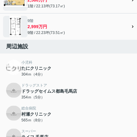
1階 / 22.13坪(73.17㎡)
9階
2,999万円
9階 / 22.23坪(73.51㎡)
周辺施設
小児科
たにクリニック
304ｍ（4分）
ドラッグストア
ドラッグセイムス都島毛馬店
354ｍ（5分）
総合病院
村瀬クリニック
565ｍ（8分）
スーパー