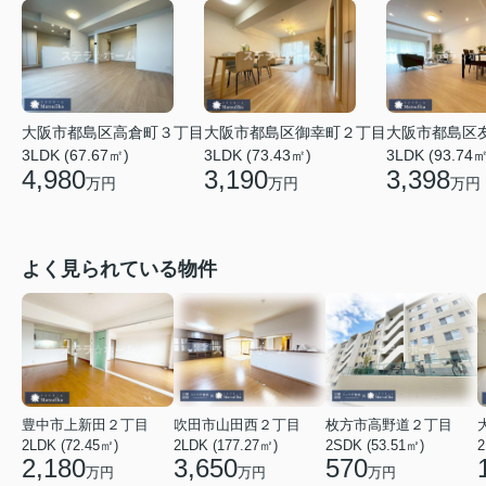
大阪市都島区高倉町３丁目
大阪市都島区御幸町２丁目
大阪市都島区
3LDK (67.67㎡)
3LDK (73.43㎡)
3LDK (93.74㎡
4,980
3,190
3,398
万円
万円
万円
よく見られている物件
豊中市上新田２丁目
吹田市山田西２丁目
枚方市高野道２丁目
2LDK (72.45㎡)
2LDK (177.27㎡)
2SDK (53.51㎡)
2
2,180
3,650
570
万円
万円
万円