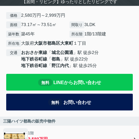
【居間・リビング】ゆったりとしたリビングです
2,580万円～2,999万円
価格
73.17㎡～73.51㎡
3LDK
面積
間取り
築45年
1階/13階建
築年数
所在階
大阪府
大阪市都島区
大東町
１丁目
所在地
おおさか東線
「
城北公園通
」駅 徒歩2分
交通
地下鉄谷町線
「
都島
」駅 徒歩22分
地下鉄谷町線
「
野江内代
」駅 徒歩25分
LINEからお問い合わせ
無料
お問い合わせ
無料
三陽ハイツ都島の販売中物件
1階
2,580万円