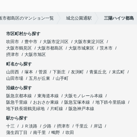
阪市都島区のマンション一覧
城北公園通駅
三陽ハイツ都島
市区町村から探す
吹田市
豊中市
大阪市淀川区
大阪市東淀川区
大阪市鶴見区
大阪市都島区
大阪市城東区
茨木市
摂津市
大阪市旭区
町名から探す
山田西
塚本
菅原
下新庄
友渕町
青葉丘北
末広町
山田市場
五月が丘東
山手町
沿線から探す
阪急京都本線
東海道本線
大阪モノレール本線
阪急千里線
おおさか東線
阪急宝塚本線
地下鉄今里筋線
地下鉄長堀鶴見緑地
片町線
阪急神戸本線
駅から探す
十三
ＪＲ淡路
少路
摂津市
千里丘
岸辺
蒲生四丁目
南千里
鴫野
吹田