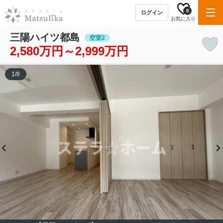
0
ログイン
お気に入り
三陽ハイツ都島
空室2
2,580万円～2,999万円
1
/
8