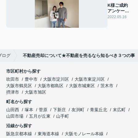
K様ご成約
アンケート
& before
2022.05.16
after
ブログ
不動産売却について★不動産を売るなら知るべき３つの事
市区町村から探す
吹田市
豊中市
大阪市淀川区
大阪市東淀川区
大阪市鶴見区
大阪市都島区
大阪市城東区
茨木市
摂津市
大阪市旭区
町名から探す
山田西
塚本
菅原
下新庄
友渕町
青葉丘北
末広町
山田市場
五月が丘東
山手町
沿線から探す
阪急京都本線
東海道本線
大阪モノレール本線