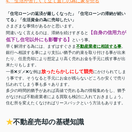
4. 生活が苦しくて立て直しの為に家を売る
「住宅ローンの返済が厳しくなった」「住宅ローンの滞納が続い
てる」「生活資金の為に売却したい」
さまざまな事情があるかと思います。
【自身の信用力が
間違いなく言えるのは、滞納を続けすぎると
低下し住宅以外にも影響する】
という事。
早く解消する為には、まずはすぐさま
不動産業者に相談する事
。
銀行へ相談する事により支払い猶予の約束を取り付ける事が出来
たり、任意売却により想定より高く売れお金を手元に残す事が出
来たりもします。
放ったらかしにして
競売
一番❌ダメ❌な例は
にかけられてしま
う事です。そうなると手元にお金が残らないどころか安くで売り
払われてしまう事も多々あります。
多少の時間的猶予があれば高値で売れる為の情報集めをし、猶予
がなければ不動産業者による買取も検討に入れておきましょう。
住む所を変えたくなければリースバックという方法もあります。
★
不動産売却の基礎知識