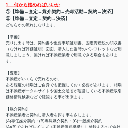
1. 何から始めればいいか
①【準備→査定→媒介契約→売却活動→契約→決済】
②【準備→査定→契約→決済】
どちらかの流れになります。
【準備】
売りに出す時は、契約書や重要事項証明書、固定資産税の領収書
（なければ評価証明）図面、購入した当時のパンフレットなど用
意しましょう。無ければ不動産業者で用意できる場合もありま
す。
【査定】
不動産がいくらで売れるのか。
ある程度の相場はご自身でも把握しておく必要があります。相場
は不動産ポータルサイトや国土交通省が運営している不動産取引
価格情報検索などで確認する事が出来ます。
【媒介契約】
不動産業者と契約し購入者を探す事をさします。
(A)専任媒介契約・(B)専属媒介契約・(C)一般媒介契約
(A)(B)であればレインズ（不動産流通機構）に登録するので自社