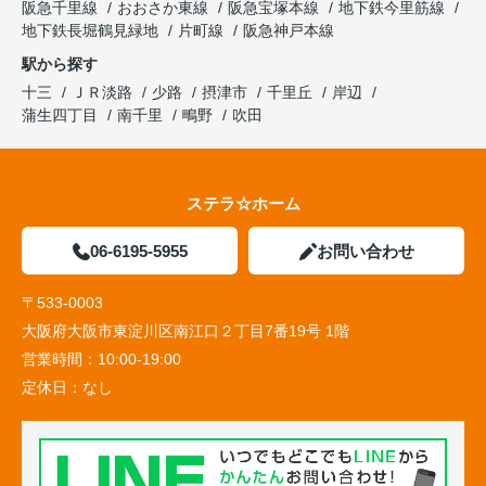
阪急千里線
おおさか東線
阪急宝塚本線
地下鉄今里筋線
地下鉄長堀鶴見緑地
片町線
阪急神戸本線
駅から探す
十三
ＪＲ淡路
少路
摂津市
千里丘
岸辺
蒲生四丁目
南千里
鴫野
吹田
ステラ☆ホーム
06-6195-5955
お問い合わせ
〒533-0003
大阪府大阪市東淀川区南江口２丁目7番19号 1階
営業時間：
10:00-19:00
定休日：
なし