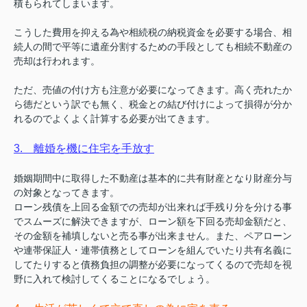
積もられてしまいます。
こうした費用を抑える為や相続税の納税資金を必要する場合、相
続人の間で平等に遺産分割するための手段としても相続不動産の
売却は行われます。
ただ、売値の付け方も注意が必要になってきます。高く売れたか
ら徳だという訳でも無く、税金との結び付けによって損得が分か
れるのでよくよく計算する必要が出てきます。
3. 離婚を機に住宅を手放す
婚姻期間中に取得した不動産は基本的に共有財産となり財産分与
の対象となってきます。
ローン残債を上回る金額での売却が出来れば手残り分を分ける事
でスムーズに解決できますが、ローン額を下回る売却金額だと、
その金額を補填しないと売る事が出来ません。また、ペアローン
や連帯保証人・連帯債務としてローンを組んでいたり共有名義に
してたりすると債務負担の調整が必要になってくるので売却を視
野に入れて検討してくることになるでしょう。