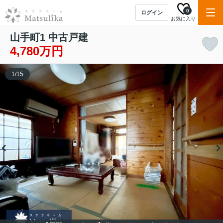
0
ログイン
お気に入り
山手町1 中古戸建
4,780万円
1
/
15