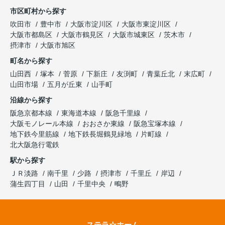
市区町村から探す
吹田市
豊中市
大阪市淀川区
大阪市東淀川区
大阪市都島区
大阪市鶴見区
大阪市城東区
茨木市
摂津市
大阪市旭区
町名から探す
山田西
塚本
菅原
下新庄
友渕町
青葉丘北
末広町
山田市場
五月が丘東
山手町
沿線から探す
阪急京都本線
東海道本線
阪急千里線
大阪モノレール本線
おおさか東線
阪急宝塚本線
地下鉄今里筋線
地下鉄長堀鶴見緑地
片町線
北大阪急行電鉄
駅から探す
ＪＲ淡路
南千里
少路
摂津市
千里丘
岸辺
蒲生四丁目
山田
千里中央
鴫野
ステラ☆ホーム