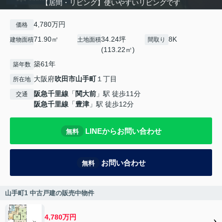
【居間・リビング】使いやすいリビングです
4,780万円
価格
71.90㎡
34.24坪
8K
建物面積
土地面積
間取り
(113.22㎡)
築61年
築年数
大阪府
吹田市
山手町
１丁目
所在地
阪急千里線
「
関大前
」駅 徒歩11分
交通
阪急千里線
「
豊津
」駅 徒歩12分
LINEからお問い合わせ
無料
お問い合わせ
無料
山手町1 中古戸建の販売中物件
4,780万円