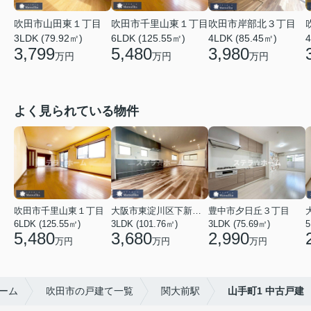
吹田市山田東１丁目
吹田市千里山東１丁目
吹田市岸部北３丁目
3LDK (79.92㎡)
6LDK (125.55㎡)
4LDK (85.45㎡)
4
3,799
5,480
3,980
万円
万円
万円
よく見られている物件
吹田市千里山東１丁目
大阪市東淀川区下新庄４丁目
豊中市夕日丘３丁目
6LDK (125.55㎡)
3LDK (101.76㎡)
3LDK (75.69㎡)
5
5,480
3,680
2,990
万円
万円
万円
ーム
吹田市の戸建て一覧
関大前駅
山手町1 中古戸建