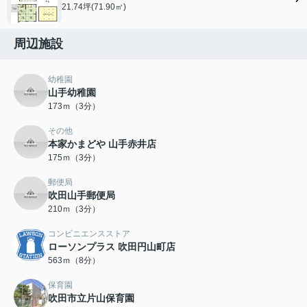
21.74坪(71.90㎡)
周辺施設
幼稚園
山手幼稚園
173ｍ（3分）
その他
本家かまどや 山手赤井店
175ｍ（3分）
郵便局
吹田山手郵便局
210ｍ（3分）
コンビニエンスストア
ローソンプラス 吹田円山町店
563ｍ（8分）
保育園
吹田市立片山保育園